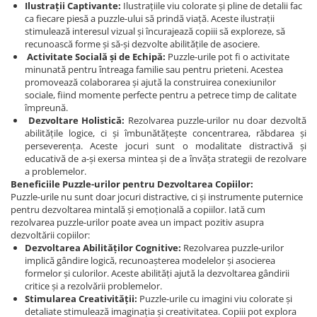
Ilustrații Captivante:
Ilustrațiile viu colorate și pline de detalii fac
ca fiecare piesă a puzzle-ului să prindă viață. Aceste ilustrații
stimulează interesul vizual și încurajează copiii să exploreze, să
recunoască forme și să-și dezvolte abilitățile de asociere.
Activitate Socială și de Echipă:
Puzzle-urile pot fi o activitate
minunată pentru întreaga familie sau pentru prieteni. Acestea
promovează colaborarea și ajută la construirea conexiunilor
sociale, fiind momente perfecte pentru a petrece timp de calitate
împreună.
Dezvoltare Holistică:
Rezolvarea puzzle-urilor nu doar dezvoltă
abilitățile logice, ci și îmbunătățește concentrarea, răbdarea și
perseverența. Aceste jocuri sunt o modalitate distractivă și
educativă de a-și exersa mintea și de a învăța strategii de rezolvare
a problemelor.
Beneficiile Puzzle-urilor pentru Dezvoltarea Copiilor:
Puzzle-urile nu sunt doar jocuri distractive, ci și instrumente puternice
pentru dezvoltarea mintală și emoțională a copiilor. Iată cum
rezolvarea puzzle-urilor poate avea un impact pozitiv asupra
dezvoltării copiilor:
Dezvoltarea Abilităților Cognitive:
Rezolvarea puzzle-urilor
implică gândire logică, recunoașterea modelelor și asocierea
formelor și culorilor. Aceste abilități ajută la dezvoltarea gândirii
critice și a rezolvării problemelor.
Stimularea Creativității:
Puzzle-urile cu imagini viu colorate și
detaliate stimulează imaginația și creativitatea. Copiii pot explora