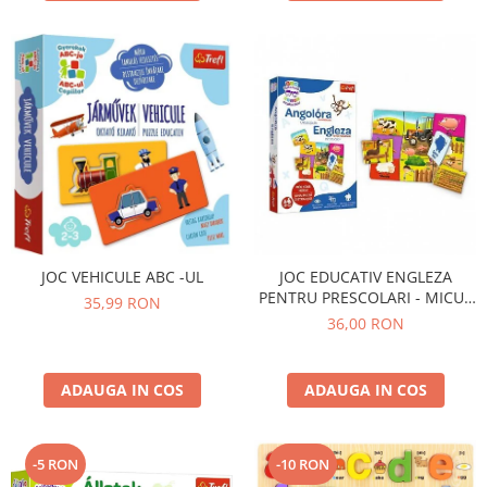
JOC VEHICULE ABC -UL
JOC EDUCATIV ENGLEZA
PENTRU PRESCOLARI - MICUL
35,99 RON
EXPLORATOR
36,00 RON
ADAUGA IN COS
ADAUGA IN COS
-5 RON
-10 RON