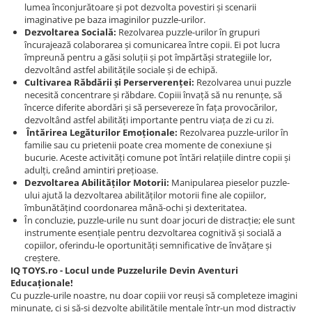
lumea înconjurătoare și pot dezvolta povestiri și scenarii
imaginative pe baza imaginilor puzzle-urilor.
Dezvoltarea Socială:
Rezolvarea puzzle-urilor în grupuri
încurajează colaborarea și comunicarea între copii. Ei pot lucra
împreună pentru a găsi soluții și pot împărtăși strategiile lor,
dezvoltând astfel abilitățile sociale și de echipă.
Cultivarea Răbdării și Perserverenței:
Rezolvarea unui puzzle
necesită concentrare și răbdare. Copiii învață să nu renunțe, să
încerce diferite abordări și să persevereze în fața provocărilor,
dezvoltând astfel abilități importante pentru viața de zi cu zi.
Întărirea Legăturilor Emoționale:
Rezolvarea puzzle-urilor în
familie sau cu prietenii poate crea momente de conexiune și
bucurie. Aceste activități comune pot întări relațiile dintre copii și
adulți, creând amintiri prețioase.
Dezvoltarea Abilităților Motorii:
Manipularea pieselor puzzle-
ului ajută la dezvoltarea abilităților motorii fine ale copiilor,
îmbunătățind coordonarea mână-ochi și dexteritatea.
În concluzie, puzzle-urile nu sunt doar jocuri de distracție; ele sunt
instrumente esențiale pentru dezvoltarea cognitivă și socială a
copiilor, oferindu-le oportunități semnificative de învățare și
creștere.
IQ TOYS.ro - Locul unde Puzzelurile Devin Aventuri
Educaționale!
Cu puzzle-urile noastre, nu doar copiii vor reuși să completeze imagini
minunate, ci și să-și dezvolte abilitățile mentale într-un mod distractiv