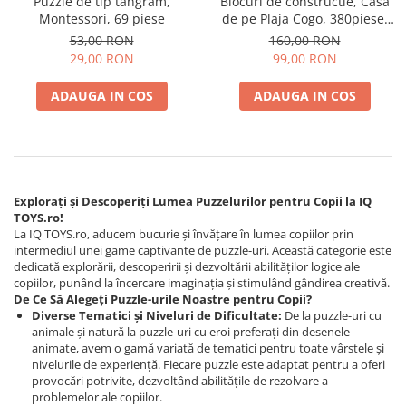
Puzzle de tip tangram,
Blocuri de constructie, Casa
Montessori, 69 piese
de pe Plaja Cogo, 380piese,
+6ani
53,00 RON
160,00 RON
29,00 RON
99,00 RON
ADAUGA IN COS
ADAUGA IN COS
Explorați și Descoperiți Lumea Puzzelurilor pentru Copii la IQ
TOYS.ro!
La IQ TOYS.ro, aducem bucurie și învățare în lumea copiilor prin
intermediul unei game captivante de puzzle-uri. Această categorie este
dedicată explorării, descoperirii și dezvoltării abilităților logice ale
copiilor, punând la încercare imaginația și stimulând gândirea creativă.
De Ce Să Alegeți Puzzle-urile Noastre pentru Copii?
Diverse Tematici și Niveluri de Dificultate:
De la puzzle-uri cu
animale și natură la puzzle-uri cu eroi preferați din desenele
animate, avem o gamă variată de tematici pentru toate vârstele și
nivelurile de experiență. Fiecare puzzle este adaptat pentru a oferi
provocări potrivite, dezvoltând abilitățile de rezolvare a
problemelor ale copiilor.