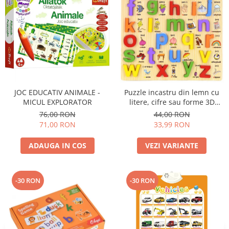
JOC EDUCATIV ANIMALE -
Puzzle incastru din lemn cu
MICUL EXPLORATOR
litere, cifre sau forme 3D
Montessori
76,00 RON
44,00 RON
71,00 RON
33,99 RON
ADAUGA IN COS
VEZI VARIANTE
-30 RON
-30 RON