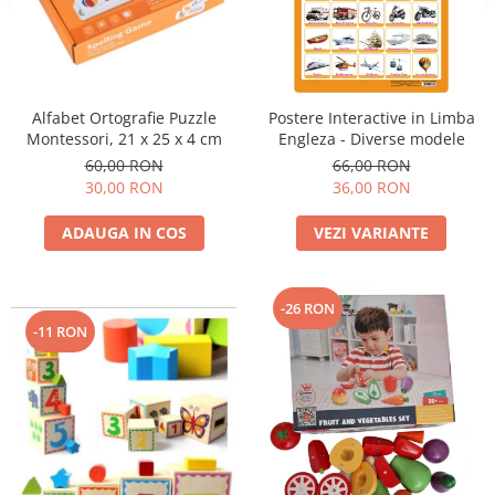
Alfabet Ortografie Puzzle
Postere Interactive in Limba
Montessori, 21 x 25 x 4 cm
Engleza - Diverse modele
60,00 RON
66,00 RON
30,00 RON
36,00 RON
ADAUGA IN COS
VEZI VARIANTE
-26 RON
-11 RON