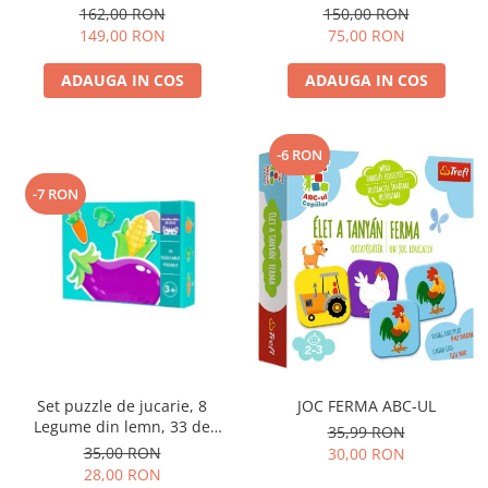
piese si 4 cutii
Formula 1 Cogo, 218piese,
162,00 RON
150,00 RON
depozitare,ajustabila,38.5 x
+6ani
149,00 RON
75,00 RON
29 x 37 cm
ADAUGA IN COS
ADAUGA IN COS
-6 RON
-7 RON
Set puzzle de jucarie, 8
JOC FERMA ABC-UL
Legume din lemn, 33 de
35,99 RON
piese, 20 x 15 cm
35,00 RON
30,00 RON
28,00 RON