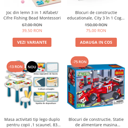
Blocuri de constructie
Joc din lemn 3 in 1 Alfabet/
educationale, City 3 în 1 Cogo,
Cifre Fishing Bead Montessori
235 piese, +6ani
150,00 RON
67,00 RON
75,00 RON
39,50 RON
ADAUGA IN COS
VEZI VARIANTE
-75 RON
-13 RON
NOU
Masa activitati tip lego duplo
Blocuri de constructie, Statie
pentru copii ,1 scaunel, 83
de alimentare masina