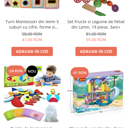
Turn Montessori din lemn 5
Set Fructe si Legume de Feliat
cuburi cu cifre, forme si
din Lemn, 19 piese, 3ani+
animale.
58,00 RON
81,00 RON
47,00 RON
55,00 RON
ADAUGA IN COS
ADAUGA IN COS
-24 RON
NOU
-61 RON