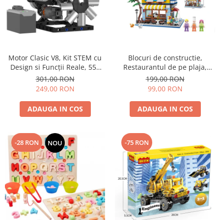
Motor Clasic V8, Kit STEM cu
Blocuri de constructie,
Design si Funcții Reale, 552
Restaurantul de pe plaja,
piese, functie baterii, Ideal
908piese,23,9 x 18,8 x 20,3 cm
301,00 RON
199,00 RON
pentru adulti si Copii + 14 ani
249,00 RON
99,00 RON
ADAUGA IN COS
ADAUGA IN COS
-28 RON
-75 RON
NOU