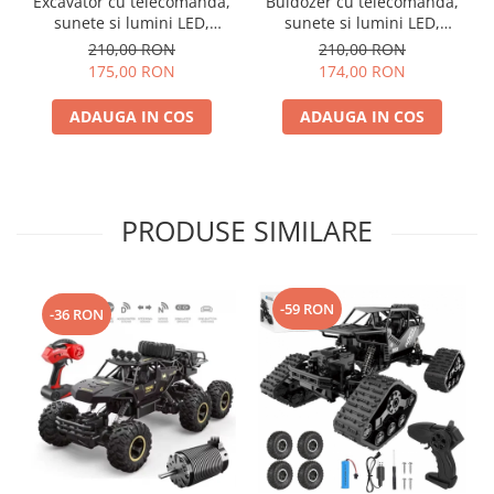
Excavator cu telecomanda,
Buldozer cu telecomanda,
sunete si lumini LED,
sunete si lumini LED,
multiple functii si detalii
multiple functii si detalii
210,00 RON
210,00 RON
bine definite, incarcare
bine definite, incarcare
175,00 RON
174,00 RON
USB, acumulator inclus.
USB, acumulator inclus.
28x10.5x28cm
25x13x12cm
ADAUGA IN COS
ADAUGA IN COS
PRODUSE SIMILARE
-59 RON
-36 RON