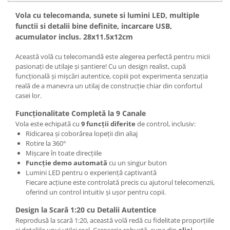
Vola cu telecomanda, sunete si lumini LED, multiple
functii si detalii bine definite, incarcare USB,
acumulator inclus. 28x11.5x12cm
Această volă cu telecomandă este alegerea perfectă pentru micii
pasionați de utilaje și șantiere! Cu un design realist, cupă
funcțională și mișcări autentice, copiii pot experimenta senzația
reală de a manevra un utilaj de construcție chiar din confortul
casei lor.
Funcționalitate Completă la 9 Canale
Vola este echipată cu
9 funcții diferite
de control, inclusiv:
Ridicarea și coborârea lopeții din aliaj
Rotire la 360°
Mișcare în toate direcțiile
Funcție demo automată
cu un singur buton
Lumini LED pentru o experiență captivantă
Fiecare acțiune este controlată precis cu ajutorul telecomenzii,
oferind un control intuitiv și ușor pentru copii.
Design la Scară 1:20 cu Detalii Autentice
Reprodusă la scară 1:20, această volă redă cu fidelitate proporțiile