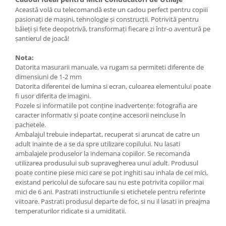
Această volă cu telecomandă este un cadou perfect pentru copiii
pasionați de mașini, tehnologie și construcții. Potrivită pentru
băieți și fete deopotrivă, transformați fiecare zi într-o aventură pe
șantierul de joacă!
Nota:
Datorita masurarii manuale, va rugam sa permiteti diferente de
dimensiuni de 1-2 mm
Datorita diferentei de lumina si ecran, culoarea elementului poate
fi usor diferita de imagini.
Pozele si informatiile pot conţine inadvertenţe: fotografia are
caracter informativ şi poate conţine accesorii neincluse în
pachetele.
Ambalajul trebuie indepartat, recuperat si aruncat de catre un
adult inainte de a se da spre utilizare copilului. Nu lasati
ambalajele produselor la indemana copiilor. Se recomanda
utilizarea produsului sub supravegherea unui adult. Produsul
poate contine piese mici care se pot inghiti sau inhala de cei mici,
existand pericolul de sufocare sau nu este potrivita copiilor mai
mici de 6 ani. Pastrati instructiunile si etichetele pentru referinte
viitoare. Pastrati produsul departe de foc, si nu il lasati in preajma
temperaturilor ridicate si a umiditatii.