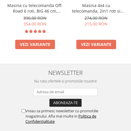
Masina cu telecomanda Off-
Masina 4x4 cu
Road 6 roti, BIG 46 cm,
telecomanda, 2in1 roti si
incarcare USB, acumulator,
senile se pot inlocui,
390,00 RON
274,00 RON
46x22x20cm
incarcare USB, acumulator
354,00 RON
215,00 RON
inclus, 27x18x14cm
VEZI VARIANTE
VEZI VARIANTE
NEWSLETTER
Nu rata ofertele si promotiile noastre
Vreau sa primesc newsletter cu promotiile
magazinului. Afla mai multe in
Politica de
Confidentialitate