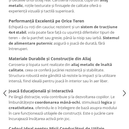
și detaliile unui utilaj real. Caroseria robustă, cupa din
aliaj
metalic
, roțile texturate și finisajele de calitate oferă o
experiență vizuală și tactilă superioară.
Performanță Excelentă pe Orice Teren
Echipată cu roți din cauciuc rezistent și un
sistem de tracțiune
4x4 stabil
, vola poate face față cu ușurință diferitelor tipuri de
teren – de la parchet sau gresie, până la nisip sau iarbă.
Sistemul
de alimentare puternic
asigură o joacă de durată, fără
întreruperi.
Materiale Durabile și Construcție din Aliaj
Caroseria și lopata sunt realizate din
aliaj metalic de înaltă
calitate
, ceea ce conferă jucăriei rezistență și stabilitate.
Structura robustă este gândită să reziste la impact și la utilizare
intensă, fiind ideală pentru joacă în interior sau în aer liber.
Joacă Educațională și Interactivă
Pe lângă distracție, vola contribuie și la dezvoltarea copiilor. Le
îmbunătățește
coordonarea mână-ochi
, stimulează
logica
și
creativitatea
, oferindu-le o înțelegere de bază asupra modului
în care funcționează utilajele de construcții. Este o jucărie care
încurajează învățarea activă prin joc.
Cadoul Ideal pentru Micii Conducători de Utilaje