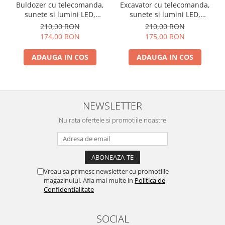
Excavator cu telecomanda,
Buldozer cu telecomanda,
sunete si lumini LED,
sunete si lumini LED,
multiple functii si detalii
multiple functii si detalii
210,00 RON
210,00 RON
bine definite, incarcare
bine definite, incarcare
175,00 RON
174,00 RON
USB, acumulator inclus.
USB, acumulator inclus.
28x10.5x28cm
25x13x12cm
ADAUGA IN COS
ADAUGA IN COS
NEWSLETTER
Nu rata ofertele si promotiile noastre
Vreau sa primesc newsletter cu promotiile
magazinului. Afla mai multe in
Politica de
Confidentialitate
SOCIAL