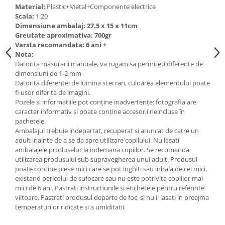
Material:
Plastic+Metal+Componente electrice
Scala:
1:20
Dimensiune ambalaj: 27.5 x 15 x 11cm
Greutate aproximativa: 700gr
Varsta recomandata: 6 ani +
Nota:
Datorita masurarii manuale, va rugam sa permiteti diferente de
dimensiuni de 1-2 mm
Datorita diferentei de lumina si ecran, culoarea elementului poate
fi usor diferita de imagini.
Pozele si informatiile pot conţine inadvertenţe: fotografia are
caracter informativ şi poate conţine accesorii neincluse în
pachetele.
Ambalajul trebuie indepartat, recuperat si aruncat de catre un
adult inainte de a se da spre utilizare copilului. Nu lasati
ambalajele produselor la indemana copiilor. Se recomanda
utilizarea produsului sub supravegherea unui adult. Produsul
poate contine piese mici care se pot inghiti sau inhala de cei mici,
existand pericolul de sufocare sau nu este potrivita copiilor mai
mici de 6 ani. Pastrati instructiunile si etichetele pentru referinte
viitoare. Pastrati produsul departe de foc, si nu il lasati in preajma
temperaturilor ridicate si a umiditatii.