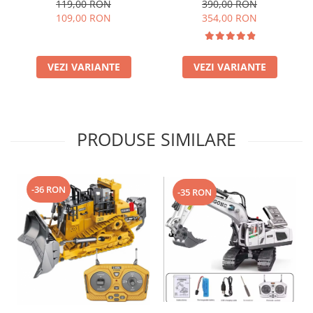
lumini LED, incarcare USB,
incarcare USB, acumulator,
119,00 RON
390,00 RON
acumulator inclus
46x22x20cm
109,00 RON
354,00 RON
20.5x14x12.5cm
VEZI VARIANTE
VEZI VARIANTE
PRODUSE SIMILARE
-36 RON
-35 RON