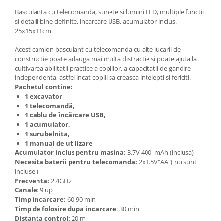
Basculanta cu telecomanda, sunete si lumini LED, multiple functii
si detalii bine definite, incarcare USB, acumulator inclus.
25x15x11cm
Acest camion basculant cu telecomanda cu alte jucarii de
constructie poate adauga mai multa distractie si poate ajuta la
cultivarea abilitatii practice a copiilor, a capacitatii de gandire
independenta, astfel incat copiii sa creasca intelepti si fericiti.
Pachetul contine:
1 excavator
1 telecomandă,
1 cablu de încărcare USB,
1 acumulator,
1 surubelnita,
1 manual de utilizare
Acumulator inclus pentru masina:
3.7V 400
mAh
(inclusa)
Necesita baterii pentru telecomanda:
2x1.5V"AA"( nu sunt
incluse )
Frecventa:
2.4GHz
Canale
: 9 up
Timp incarcare:
60-90 min
Timp de folosire dupa incarcare
: 30 min
Distanta control:
20 m