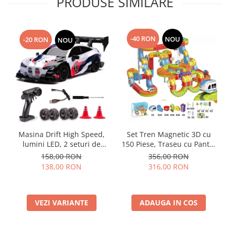
PRODUSE SIMILARE
-40 RON
NOU
-20 RON
NOU
Masina Drift High Speed,
Set Tren Magnetic 3D cu
lumini LED, 2 seturi de
150 Piese, Traseu cu Pante,
Anvelope, pentru Copii +8
Buclă, Poduri și Cuburi
158,00 RON
356,00 RON
ani si Adulti , acumulator
Colorate, Jucarie Educativa,
138,00 RON
316,00 RON
inclus 26x13x12cm
3-8 ani
VEZI VARIANTE
ADAUGA IN COS