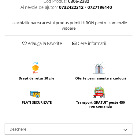
Cod Produs:
C306-2382
Ai nevoie de ajutor?
0732422312
/
0727196140
La achizitionarea acestui produs primiti
1
RON pentru comenzile
viitoare
Adauga la Favorite
Cere informatii
Drept de retur 30 zile
Oferte permanente si cadouri
Transport GRATUIT peste 450
PLATI SECURIZATE
ron comanda
Descriere