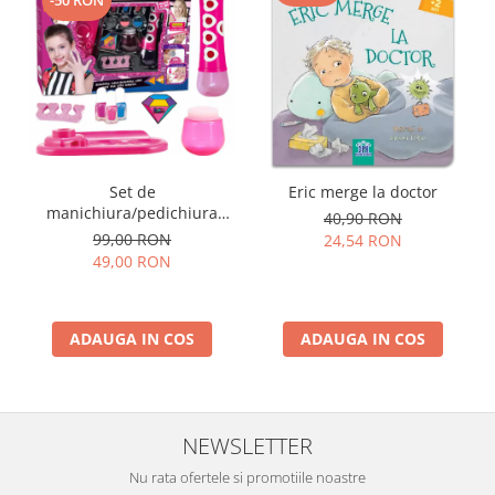
-50 RON
Set de
Eric merge la doctor
manichiura/pedichiura
40,90 RON
pentru copii si accesorii, +5
99,00 RON
24,54 RON
ani, 37 x 27 x 6 cm
49,00 RON
ADAUGA IN COS
ADAUGA IN COS
NEWSLETTER
Nu rata ofertele si promotiile noastre