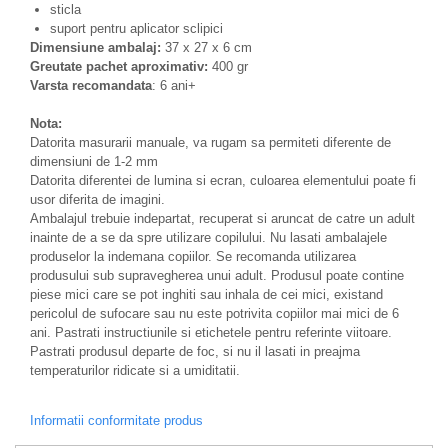
sticla
suport pentru aplicator sclipici
Dimensiune ambalaj:
37 x 27 x 6 cm
Greutate pachet aproximativ:
400 gr
Varsta recomandata
: 6 ani+
Nota:
Datorita masurarii manuale, va rugam sa permiteti diferente de
dimensiuni de 1-2 mm
Datorita diferentei de lumina si ecran, culoarea elementului poate fi
usor diferita de imagini.
Ambalajul trebuie indepartat, recuperat si aruncat de catre un adult
inainte de a se da spre utilizare copilului. Nu lasati ambalajele
produselor la indemana copiilor. Se recomanda utilizarea
produsului sub supravegherea unui adult. Produsul poate contine
piese mici care se pot inghiti sau inhala de cei mici, existand
pericolul de sufocare sau nu este potrivita copiilor mai mici de 6
ani. Pastrati instructiunile si etichetele pentru referinte viitoare.
Pastrati produsul departe de foc, si nu il lasati in preajma
temperaturilor ridicate si a umiditatii.
Informatii conformitate produs