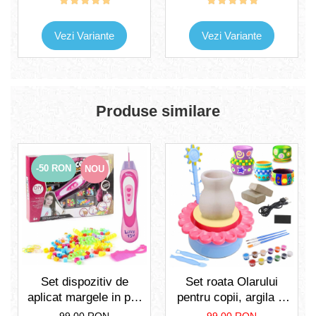
cuvinte, 3 ani+
Albastru
Vezi Variante
Vezi Variante
Produse similare
-50 RON
NOU
Set dispozitiv de
Set roata Olarului
aplicat margele in par
pentru copii, argila si
91 piese, +5 ani,
multe culori, cablu