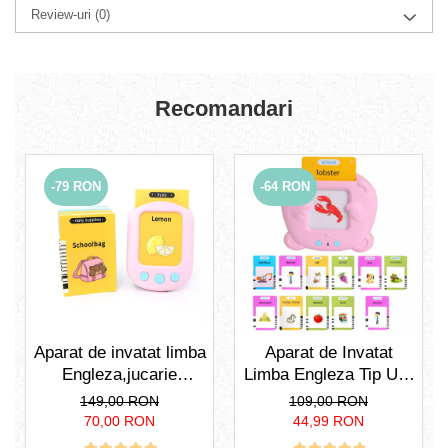
Review-uri
(0)
Recomandari
-79 RON
-64 RON
Aparat de invatat limba
Aparat de Invatat
Engleza,jucarie
Limba Engleza Tip Urs
educativa, interactiva
cu 112 Carduri Pentru
149,00 RON
109,00 RON
pentru copii, invata
Copii.Dispozitiv cu
70,00 RON
44,99 RON
engleza, 224 de
Functie Vocala. Roz /