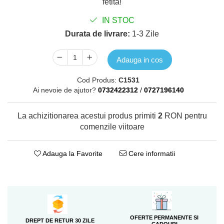
fetita!
IN STOC
Durata de livrare:
1-3 Zile
Adauga in cos
Cod Produs:
C1531
Ai nevoie de ajutor?
0732422312
/
0727196140
La achizitionarea acestui produs primiti
2
RON pentru
comenzile viitoare
Adauga la Favorite
Cere informatii
OFERTE PERMANENTE SI
DREPT DE RETUR 30 ZILE
CADOURI