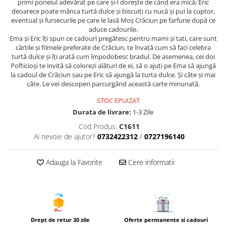
primi poneiul adevărat pe care și-l dorește de când era mică; Eric
deoarece poate mânca turtă dulce și biscuiți cu nucă și pui la cuptor,
eventual și fursecurile pe care le lasă Moș Crăciun pe farfurie după ce
aduce cadourile.
Ema și Eric îți spun ce cadouri pregătesc pentru mami și tati, care sunt
cărțile și filmele preferate de Crăciun, te învață cum să faci celebra
turtă dulce și îți arată cum împodobesc bradul. De asemenea, cei doi
Pofticioși te invită să colorezi alături de ei, să o ajuți pe Ema să ajungă
la cadoul de Crăciun sau pe Eric să ajungă la turta dulce. Și câte și mai
câte. Le vei descoperi parcurgând această carte minunată.
STOC EPUIZAT
Durata de livrare:
1-3 Zile
Cod Produs:
C1611
Ai nevoie de ajutor?
0732422312
/
0727196140
Adauga la Favorite
Cere informatii
Drept de retur 30 zile
Oferte permanente si cadouri