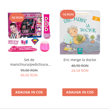
-16 RON
-50 RON
Set de
Eric merge la doctor
manichiura/pedichiura
40,90 RON
pentru copii si accesorii, +5
99,00 RON
24,54 RON
ani, 37 x 27 x 6 cm
49,00 RON
ADAUGA IN COS
ADAUGA IN COS