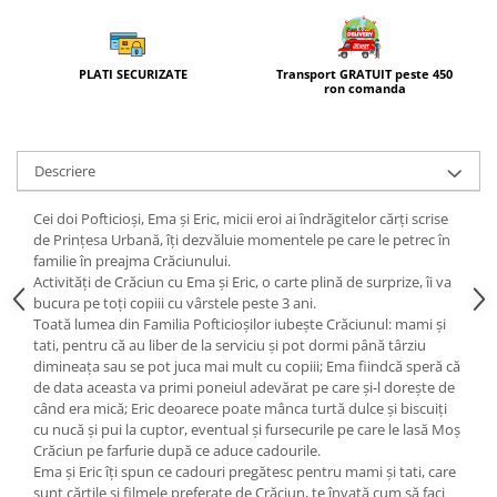
Transport GRATUIT peste 450
PLATI SECURIZATE
ron comanda
Descriere
Cei doi Pofticioși, Ema și Eric, micii eroi ai îndrăgitelor cărți scrise
de Prințesa Urbană, îți dezvăluie momentele pe care le petrec în
familie în preajma Crăciunului.
Activități de Crăciun cu Ema și Eric, o carte plină de surprize, îi va
bucura pe toți copiii cu vârstele peste 3 ani.
Toată lumea din Familia Pofticioșilor iubește Crăciunul: mami și
tati, pentru că au liber de la serviciu și pot dormi până târziu
dimineața sau se pot juca mai mult cu copiii; Ema fiindcă speră că
de data aceasta va primi poneiul adevărat pe care și-l dorește de
când era mică; Eric deoarece poate mânca turtă dulce și biscuiți
cu nucă și pui la cuptor, eventual și fursecurile pe care le lasă Moș
Crăciun pe farfurie după ce aduce cadourile.
Ema și Eric îți spun ce cadouri pregătesc pentru mami și tati, care
sunt cărțile și filmele preferate de Crăciun, te învață cum să faci