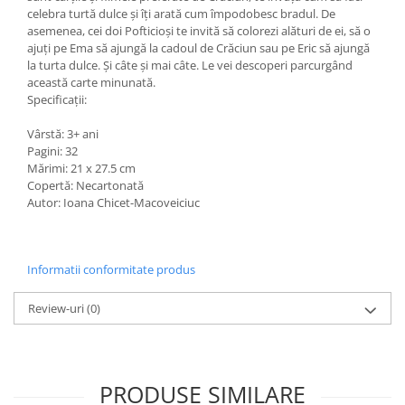
celebra turtă dulce și îți arată cum împodobesc bradul. De
asemenea, cei doi Pofticioși te invită să colorezi alături de ei, să o
ajuți pe Ema să ajungă la cadoul de Crăciun sau pe Eric să ajungă
la turta dulce. Și câte și mai câte. Le vei descoperi parcurgând
această carte minunată.
Specificații:
Vârstă: 3+ ani
Pagini: 32
Mărimi: 21 x 27.5 cm
Copertă: Necartonată
Autor: Ioana Chicet-Macoveiciuc
Informatii conformitate produs
Review-uri
(0)
PRODUSE SIMILARE