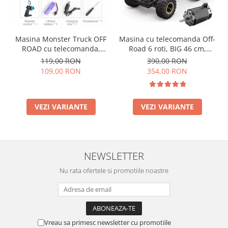
Masina Monster Truck OFF
Masina cu telecomanda Off-
ROAD cu telecomanda,
Road 6 roti, BIG 46 cm,
lumini LED, incarcare USB,
incarcare USB, acumulator,
119,00 RON
390,00 RON
acumulator inclus
46x22x20cm
109,00 RON
354,00 RON
20.5x14x12.5cm
VEZI VARIANTE
VEZI VARIANTE
NEWSLETTER
Nu rata ofertele si promotiile noastre
Vreau sa primesc newsletter cu promotiile