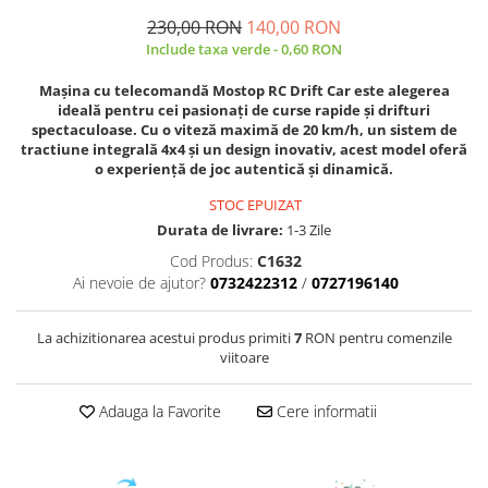
230,00 RON
140,00 RON
Include taxa verde - 0,60 RON
Mașina cu telecomandă
Mostop RC Drift Car
este alegerea
ideală pentru cei pasionați de curse rapide și drifturi
spectaculoase. Cu o
viteză maximă de 20 km/h
, un sistem de
tractiune integrală 4x4
și un design inovativ, acest model oferă
o experiență de joc autentică și dinamică.
STOC EPUIZAT
Durata de livrare:
1-3 Zile
Cod Produs:
C1632
Ai nevoie de ajutor?
0732422312
/
0727196140
La achizitionarea acestui produs primiti
7
RON pentru comenzile
viitoare
Adauga la Favorite
Cere informatii