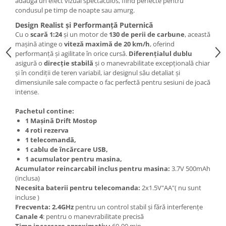
adaugă un efect vizual spectaculos, fiind perfecte pentru
condusul pe timp de noapte sau amurg.
Design Realist și Performanță Puternică
Cu o
scară 1:24
și un motor de
130 de perii de carbune
, această
mașină atinge o
viteză maximă de 20 km/h
, oferind
performanță și agilitate în orice cursă.
Diferențialul dublu
asigură o
direcție stabilă
și o manevrabilitate excepțională chiar
și în condiții de teren variabil, iar designul său detaliat și
dimensiunile sale compacte o fac perfectă pentru sesiuni de joacă
intense.
Pachetul contine:
1 Mașină Drift Mostop
4 roti rezerva
1 telecomandă,
1 cablu de încărcare USB,
1 acumulator pentru masina,
Acumulator reincarcabil inclus pentru masina:
3.7V 500mAh
(inclusa)
Necesita baterii pentru telecomanda:
2x1.5V"AA"( nu sunt
incluse )
Frecventa:
2.4GHz
pentru un control stabil și fără interferențe
Canale
4
:
pentru o manevrabilitate precisă