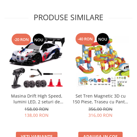
PRODUSE SIMILARE
-40 RON
NOU
-20 RON
NOU
Masina Drift High Speed,
Set Tren Magnetic 3D cu
lumini LED, 2 seturi de
150 Piese, Traseu cu Pante,
Anvelope, pentru Copii +8
Buclă, Poduri și Cuburi
158,00 RON
356,00 RON
ani si Adulti , acumulator
Colorate, Jucarie Educativa,
138,00 RON
316,00 RON
inclus 26x13x12cm
3-8 ani
VEZI VARIANTE
ADAUGA IN COS