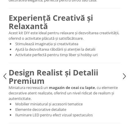
decorativă elegantă, perfectă pentru birou sau casă.
Experiență Creativă și
Relaxantă
Acest kit DIY este ideal pentru relaxare și dezvoltarea creativității,
oferind o activitate plăcută și satisfăcătoare.
Stimulează imaginația și creativitatea
Ajută la dezvoltarea răbdării și atenției la detalii
Activitate perfectă pentru timp liber și hobby-uri
Design Realist și Detalii
Premium
Miniatura recreează un
magazin de ceai cu lapte
, cu elemente
decorative atent realizate, oferind un nivel ridicat de realism și
autenticitate.
Mobilier miniatural și accesorii tematice
Elemente decorative detaliate
Iluminare LED pentru efect vizual spectaculos