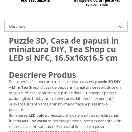
Transport GRATUIT peste 450
PLATI SECURIZATE
ron comanda
Descriere
Puzzle 3D, Casa de papusi in
miniatura DIY, Tea Shop cu
LED si NFC, 16.5x16x16.5 cm
Descriere Produs
Descoperă plăcerea construcției creative cu acest
puzzle 3D DIY
– Mini Tea Shop
, o casă de păpuși în miniatură ce reproduce un
magazin de ceai confortabil și plin de detalii. Conceput pentru
pasionații de hobby-uri creative, acest kit oferă o experiență
relaxantă și captivantă, transformând fiecare piesă într-o
poveste.
Iluminarea
LED caldă
creează o atmosferă intimă și realistă, iar
funcția
NFC inovatoare
permite personalizarea experienței prin
redarea de conținut audio. Rezultatul final este o piesă