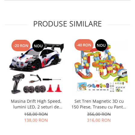
PRODUSE SIMILARE
-40 RON
NOU
-20 RON
NOU
Masina Drift High Speed,
Set Tren Magnetic 3D cu
lumini LED, 2 seturi de
150 Piese, Traseu cu Pante,
Anvelope, pentru Copii +8
Buclă, Poduri și Cuburi
158,00 RON
356,00 RON
ani si Adulti , acumulator
Colorate, Jucarie Educativa,
138,00 RON
316,00 RON
inclus 26x13x12cm
3-8 ani