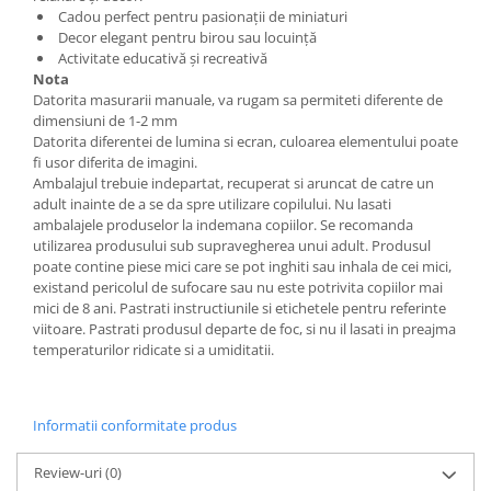
Cadou perfect pentru pasionații de miniaturi
Decor elegant pentru birou sau locuință
Activitate educativă și recreativă
Nota
Datorita masurarii manuale, va rugam sa permiteti diferente de
dimensiuni de 1-2 mm
Datorita diferentei de lumina si ecran, culoarea elementului poate
fi usor diferita de imagini.
Ambalajul trebuie indepartat, recuperat si aruncat de catre un
adult inainte de a se da spre utilizare copilului. Nu lasati
ambalajele produselor la indemana copiilor. Se recomanda
utilizarea produsului sub supravegherea unui adult. Produsul
poate contine piese mici care se pot inghiti sau inhala de cei mici,
existand pericolul de sufocare sau nu este potrivita copiilor mai
mici de 8 ani. Pastrati instructiunile si etichetele pentru referinte
viitoare. Pastrati produsul departe de foc, si nu il lasati in preajma
temperaturilor ridicate si a umiditatii.
Informatii conformitate produs
Review-uri
(0)