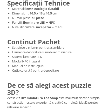
Specificații Tehnice
Material:
lemn ecologic durabil
Dimensiuni:
16.5 x 16 x 16.5 cm
Număr piese:
18 piese
Funcții:
iluminare LED + NFC
Nivel dificultate:
începător – mediu
Conținut Pachet
Set piese din lemn pentru asamblare
Elemente decorative și mobilier miniatural
Sistem iluminare LED
Modul NFC integrat
Manual de instrucțiuni
Cutie colorată pentru depozitare
De ce să alegi acest puzzle
3D?
Acest
kit DIY miniatură Tea Shop
este mai mult decât o simplă
construcție – este o experiență creativă completă, ideală pentru
relaxare și decor.