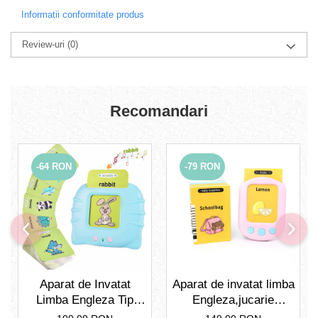
Informatii conformitate produs
Review-uri
(0)
Recomandari
-64 RON
-79 RON
Aparat de Invatat
Aparat de invatat limba
Limba Engleza Tip
Engleza,jucarie
Pisica cu 112 Carduri
educativa, interactiva