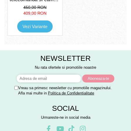
duala 4K UHD, lumini
450,00 RON
LED, giroscop,
409,00 RON
incarcare USB,
acumulator inclus,
Vezi Variante
72x38x23cm
NEWSLETTER
Nu rata ofertele si promotiile noastre
Vreau sa primesc newsletter cu promotiile magazinului.
Afla mai multe in
Politica de Confidentialitate
SOCIAL
Urmareste-ne in social media