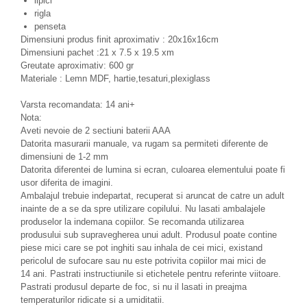
lipici
rigla
penseta
Dimensiuni produs finit aproximativ : 20x16x16cm
Dimensiuni pachet :21 x 7.5 x 19.5 xm
Greutate aproximativ: 600 gr
Materiale : Lemn MDF, hartie,tesaturi,plexiglass
Varsta recomandata: 14 ani+
Nota:
Aveti nevoie de 2 sectiuni baterii AAA
Datorita masurarii manuale, va rugam sa permiteti diferente de
dimensiuni de 1-2 mm
Datorita diferentei de lumina si ecran, culoarea elementului poate fi
usor diferita de imagini.
Ambalajul trebuie indepartat, recuperat si aruncat de catre un adult
inainte de a se da spre utilizare copilului. Nu lasati ambalajele
produselor la indemana copiilor. Se recomanda utilizarea
produsului sub supravegherea unui adult. Produsul poate contine
piese mici care se pot inghiti sau inhala de cei mici, existand
pericolul de sufocare sau nu este potrivita copiilor mai mici de
14 ani. Pastrati instructiunile si etichetele pentru referinte viitoare.
Pastrati produsul departe de foc, si nu il lasati in preajma
temperaturilor ridicate si a umiditatii.