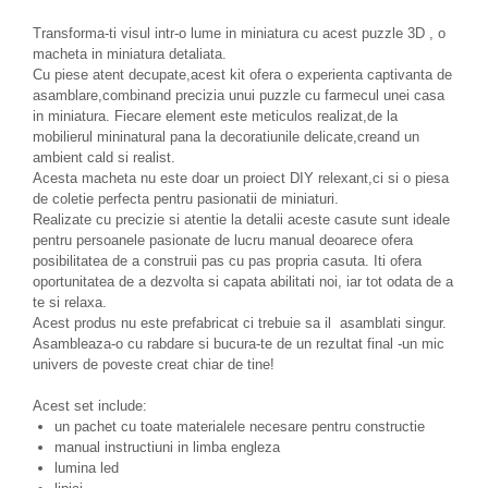
Transforma-ti visul intr-o lume in miniatura cu acest puzzle 3D , o
macheta in miniatura detaliata.
Cu piese atent decupate,acest kit ofera o experienta captivanta de
asamblare,combinand precizia unui puzzle cu farmecul unei casa
in miniatura. Fiecare element este meticulos realizat,de la
mobilierul mininatural pana la decoratiunile delicate,creand un
ambient cald si realist.
Acesta macheta nu este doar un proiect DIY relexant,ci si o piesa
de coletie perfecta pentru pasionatii de miniaturi.
Realizate cu precizie si atentie la detalii aceste casute sunt ideale
pentru persoanele pasionate de lucru manual deoarece ofera
posibilitatea de a construii pas cu pas propria casuta. Iti ofera
oportunitatea de a dezvolta si capata abilitati noi, iar tot odata de a
te si relaxa.
Acest produs nu este prefabricat ci trebuie sa il asamblati singur.
Asambleaza-o cu rabdare si bucura-te de un rezultat final -un mic
univers de poveste creat chiar de tine!
Acest set include:
un pachet cu toate materialele necesare pentru constructie
manual instructiuni in limba engleza
lumina led