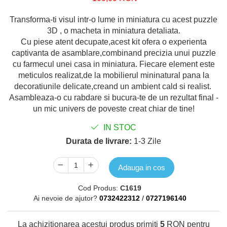
Transforma-ti visul intr-o lume in miniatura cu acest puzzle
3D , o macheta in miniatura detaliata.
Cu piese atent decupate,acest kit ofera o experienta
captivanta de asamblare,combinand precizia unui puzzle
cu farmecul unei casa in miniatura. Fiecare element este
meticulos realizat,de la mobilierul mininatural pana la
decoratiunile delicate,creand un ambient cald si realist.
Asambleaza-o cu rabdare si bucura-te de un rezultat final -
un mic univers de poveste creat chiar de tine!
IN STOC
Durata de livrare:
1-3 Zile
Adauga in cos
Cod Produs:
C1619
Ai nevoie de ajutor?
0732422312
/
0727196140
La achizitionarea acestui produs primiti
5
RON pentru