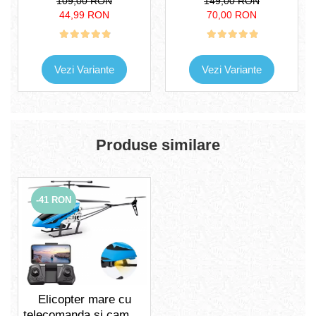
109,00 RON
149,00 RON
Pentru Copii.Dispozitiv
pentru copii, invata
44,99 RON
70,00 RON
cu Functie Vocala. Roz
engleza, 224 de
/ Albastru
cuvinte, 3 ani+
Vezi Variante
Vezi Variante
Produse similare
-41 RON
Elicopter mare cu
telecomanda si camera