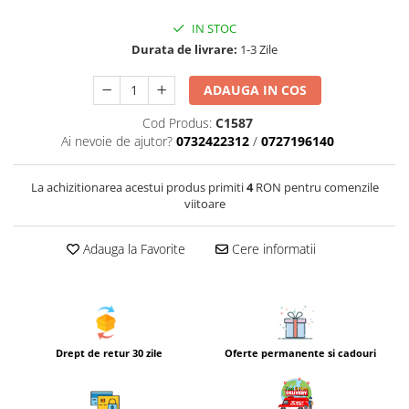
IN STOC
Durata de livrare:
1-3 Zile
ADAUGA IN COS
Cod Produs:
C1587
Ai nevoie de ajutor?
0732422312
/
0727196140
La achizitionarea acestui produs primiti
4
RON pentru comenzile
viitoare
Adauga la Favorite
Cere informatii
Drept de retur 30 zile
Oferte permanente si cadouri