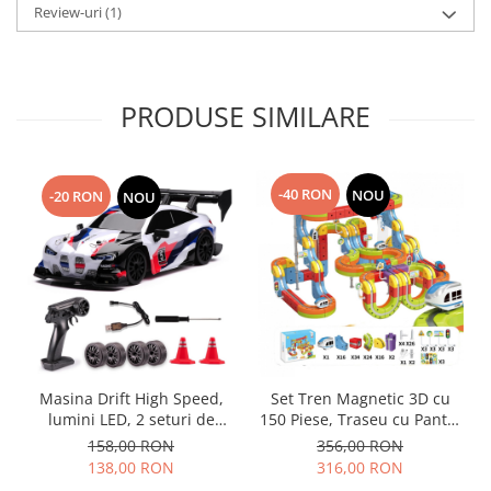
Review-uri
(1)
PRODUSE SIMILARE
-40 RON
NOU
-20 RON
NOU
Masina Drift High Speed,
Set Tren Magnetic 3D cu
lumini LED, 2 seturi de
150 Piese, Traseu cu Pante,
Anvelope, pentru Copii +8
Buclă, Poduri și Cuburi
158,00 RON
356,00 RON
ani si Adulti , acumulator
Colorate, Jucarie Educativa,
138,00 RON
316,00 RON
inclus 26x13x12cm
3-8 ani