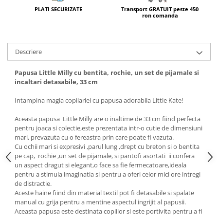
Transport GRATUIT peste 450
PLATI SECURIZATE
ron comanda
Descriere
Papusa Little Milly cu bentita, rochie, un set de pijamale si
incaltari detasabile, 33 cm
Intampina magia copilariei cu papusa adorabila Little Kate!
Aceasta papusa Little Milly are o inaltime de 33 cm fiind perfecta
pentru joaca si colectie,este prezentata intr-o cutie de dimensiuni
mari, prevazuta cu o fereastra prin care poate fi vazuta.
Cu ochii mari si expresivi ,parul lung ,drept cu breton si o bentita
pe cap, rochie ,un set de pijamale, si pantofi asortati ii confera
un aspect dragut si elegant,o face sa fie fermecatoare,ideala
pentru a stimula imaginatia si pentru a oferi celor mici ore intregi
de distractie.
Aceste haine fiind din material textil pot fi detasabile si spalate
manual cu grija pentru a mentine aspectul ingrijit al papusii.
Aceasta papusa este destinata copiilor si este portivita pentru a fi