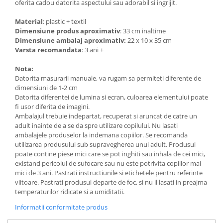
oferita cadou datorita aspectului sau adorabil si ingrijit.
Material
: plastic + textil
Dimensiune produs aproximativ
: 33 cm inaltime
Dimensiune ambalaj aproximativ:
22 x 10 x 35 cm
Varsta recomandata
: 3 ani +
Nota:
Datorita masurarii manuale, va rugam sa permiteti diferente de
dimensiuni de 1-2 cm
Datorita diferentei de lumina si ecran, culoarea elementului poate
fi usor diferita de imagini.
Ambalajul trebuie indepartat, recuperat si aruncat de catre un
adult inainte de a se da spre utilizare copilului. Nu lasati
ambalajele produselor la indemana copiilor. Se recomanda
utilizarea produsului sub supravegherea unui adult. Produsul
poate contine piese mici care se pot inghiti sau inhala de cei mici,
existand pericolul de sufocare sau nu este potrivita copiilor mai
mici de 3 ani. Pastrati instructiunile si etichetele pentru referinte
viitoare. Pastrati produsul departe de foc, si nu il lasati in preajma
temperaturilor ridicate si a umiditatii.
Informatii conformitate produs