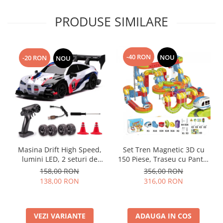
PRODUSE SIMILARE
-40 RON
NOU
-20 RON
NOU
Masina Drift High Speed,
Set Tren Magnetic 3D cu
lumini LED, 2 seturi de
150 Piese, Traseu cu Pante,
Anvelope, pentru Copii +8
Buclă, Poduri și Cuburi
158,00 RON
356,00 RON
ani si Adulti , acumulator
Colorate, Jucarie Educativa,
138,00 RON
316,00 RON
inclus 26x13x12cm
3-8 ani
VEZI VARIANTE
ADAUGA IN COS