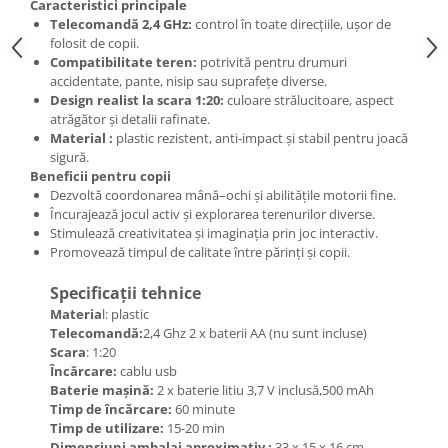
Caracteristici principale
Telecomandă 2,4 GHz:
control în toate direcțiile, ușor de
folosit de copii.
Compatibilitate teren:
potrivită pentru drumuri
accidentate, pante, nisip sau suprafețe diverse.
Design realist la scara 1:20:
culoare strălucitoare, aspect
atrăgător și detalii rafinate.
Material :
plastic rezistent, anti-impact și stabil pentru joacă
sigură.
Beneficii pentru copii
Dezvoltă coordonarea mână–ochi și abilitățile motorii fine.
Încurajează jocul activ și explorarea terenurilor diverse.
Stimulează creativitatea și imaginația prin joc interactiv.
Promovează timpul de calitate între părinți și copii.
Specificații tehnice
Materia
l: plastic
Telecomandă:
2,4 Ghz 2 x baterii AA (nu sunt incluse)
Scara
: 1:20
Încărcare:
cablu usb
Baterie mașină:
2 x baterie litiu 3,7 V inclusă,500 mAh
Timp de încărcare:
60 minute
Timp de utilizare:
15-20 min
Dimensiuni ambalaj aproximativ :
33 x 15 x 16 cm