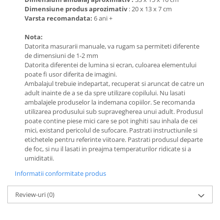
Dimensiune produs aprozimativ
: 20 x 13 x 7 cm
Varsta recomandata:
6 ani +
Nota:
Datorita masurarii manuale, va rugam sa permiteti diferente
de dimensiuni de 1-2 mm
Datorita diferentei de lumina si ecran, culoarea elementului
poate fi usor diferita de imagini.
Ambalajul trebuie indepartat, recuperat si aruncat de catre un
adult inainte de a se da spre utilizare copilului. Nu lasati
ambalajele produselor la indemana copiilor. Se recomanda
utilizarea produsului sub supravegherea unui adult. Produsul
poate contine piese mici care se pot inghiti sau inhala de cei
mici, existand pericolul de sufocare. Pastrati instructiunile si
etichetele pentru referinte viitoare. Pastrati produsul departe
de foc, si nu il lasati in preajma temperaturilor ridicate si a
umiditatii.
Informatii conformitate produs
Review-uri
(0)