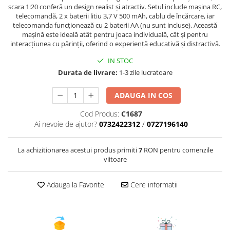
scara 1:20 conferă un design realist și atractiv. Setul include mașina RC,
telecomandă, 2 x baterii litiu 3,7 V 500 mAh, cablu de încărcare, iar
telecomanda funcționează cu 2 baterii AA (nu sunt incluse). Această
mașină este ideală atât pentru joaca individuală, cât și pentru
interacțiunea cu părinții, oferind o experiență educativă și distractivă.
IN STOC
Durata de livrare:
1-3 zile lucratoare
ADAUGA IN COS
Cod Produs:
C1687
Ai nevoie de ajutor?
0732422312
/
0727196140
La achizitionarea acestui produs primiti
7
RON pentru comenzile
viitoare
Adauga la Favorite
Cere informatii