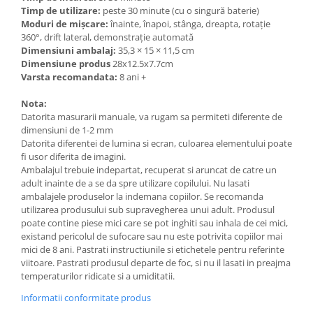
Timp de utilizare:
peste 30 minute (cu o singură baterie)
Moduri de mișcare:
înainte, înapoi, stânga, dreapta, rotație
360°, drift lateral, demonstrație automată
Dimensiuni ambalaj:
35,3 × 15 × 11,5 cm
Dimensiune produs
28x12.5x7.7cm
Varsta recomandata:
8 ani +
Nota:
Datorita masurarii manuale, va rugam sa permiteti diferente de
dimensiuni de 1-2 mm
Datorita diferentei de lumina si ecran, culoarea elementului poate
fi usor diferita de imagini.
Ambalajul trebuie indepartat, recuperat si aruncat de catre un
adult inainte de a se da spre utilizare copilului. Nu lasati
ambalajele produselor la indemana copiilor. Se recomanda
utilizarea produsului sub supravegherea unui adult. Produsul
poate contine piese mici care se pot inghiti sau inhala de cei mici,
existand pericolul de sufocare sau nu este potrivita copiilor mai
mici de 8 ani. Pastrati instructiunile si etichetele pentru referinte
viitoare. Pastrati produsul departe de foc, si nu il lasati in preajma
temperaturilor ridicate si a umiditatii.
Informatii conformitate produs