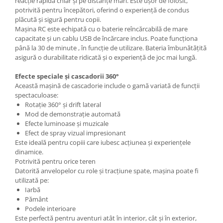
reacție rapidă chiar și pe distanțe mari. Este ușor de folosit,
potrivită pentru începători, oferind o experiență de condus
plăcută și sigură pentru copii.
Mașina RC este echipată cu o baterie reîncărcabilă de mare
capacitate și un cablu USB de încărcare inclus. Poate funcționa
până la 30 de minute , în funcție de utilizare. Bateria îmbunătățită
asigură o durabilitate ridicată și o experiență de joc mai lungă.
Efecte speciale și cascadorii 360°
Această mașină de cascadorie include o gamă variată de funcții
spectaculoase:
Rotație 360° și drift lateral
Mod de demonstrație automată
Efecte luminoase și muzicale
Efect de spray vizual impresionant
Este ideală pentru copiii care iubesc acțiunea și experiențele
dinamice.
Potrivită pentru orice teren
Datorită anvelopelor cu role și tracțiune spate, mașina poate fi
utilizată pe:
Iarbă
Pământ
Podele interioare
Este perfectă pentru aventuri atât în interior, cât și în exterior,