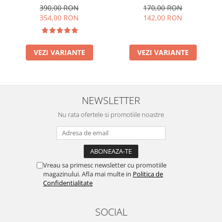
incarcare USB, acumulator,
incarcare USB, acumulator
390,00 RON
170,00 RON
46x22x20cm
inclus, 20x9.5x6 cm
354,00 RON
142,00 RON
VEZI VARIANTE
VEZI VARIANTE
NEWSLETTER
Nu rata ofertele si promotiile noastre
Vreau sa primesc newsletter cu promotiile
magazinului. Afla mai multe in
Politica de
Confidentialitate
SOCIAL