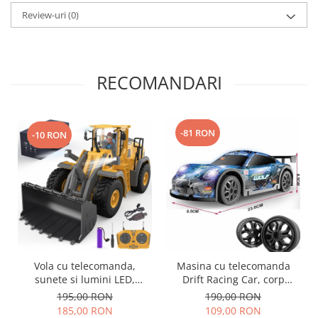
Review-uri
(0)
RECOMANDARI
-81 RON
-10 RON
Vola cu telecomanda,
Masina cu telecomanda
sunete si lumini LED,
Drift Racing Car, corp
multiple functii si detalii
luminos, roti rezerva,
195,00 RON
190,00 RON
bine definite, incarcare
incarcare USB, acumulator
185,00 RON
109,00 RON