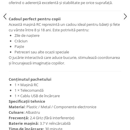
oferind o aderență excelentă și stabilitate pe orice suprafață.
Cadoul perfect pentru copii
Această mașină RC reprezintă un cadou ideal pentru băieți și fete
cu vârste între 8 și 18 ani. Este potrivită pentru:
Zile de naștere
Crăciun
Paște
Petreceri sau alte ocazii speciale
O jucărie interactivă care aduce bucurie, stimulează coordonarea
și încurajează imaginația copiilor.
Conținutul pachetului
1 × Mașină RC
1 × Telecomandă
1 × Cablu USB de încărcare
Specificații tehnice
Materia
l: Plastic / Metal / Componente electronice
Culoare:
Albastru
Frecvență:
2.4 GHz (fără interferențe)
Baterie mașină:
3.7 V reîncărcabilă
Timp de încărcare:
30 minute