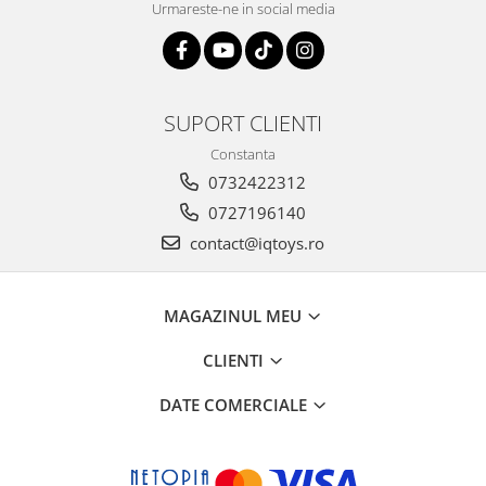
Urmareste-ne in social media
SUPORT CLIENTI
Constanta
0732422312
0727196140
contact@iqtoys.ro
MAGAZINUL MEU
CLIENTI
DATE COMERCIALE