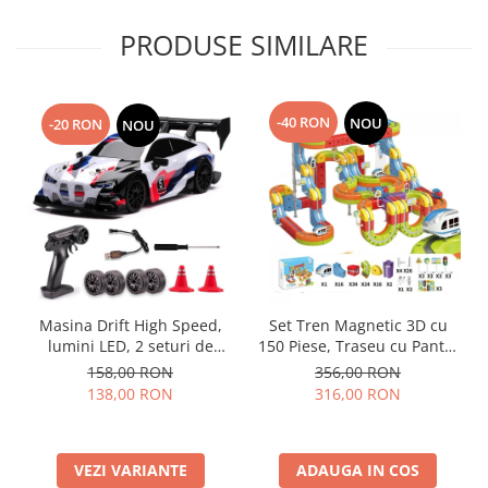
PRODUSE SIMILARE
-40 RON
NOU
-20 RON
NOU
Masina Drift High Speed,
Set Tren Magnetic 3D cu
lumini LED, 2 seturi de
150 Piese, Traseu cu Pante,
Anvelope, pentru Copii +8
Buclă, Poduri și Cuburi
158,00 RON
356,00 RON
ani si Adulti , acumulator
Colorate, Jucarie Educativa,
138,00 RON
316,00 RON
inclus 26x13x12cm
3-8 ani
VEZI VARIANTE
ADAUGA IN COS