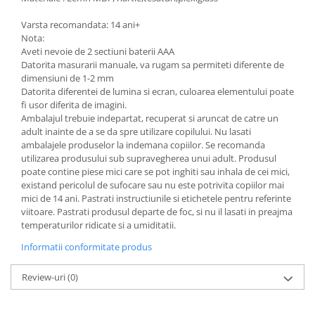
Varsta recomandata: 14 ani+
Nota:
Aveti nevoie de 2 sectiuni baterii AAA
Datorita masurarii manuale, va rugam sa permiteti diferente de
dimensiuni de 1-2 mm
Datorita diferentei de lumina si ecran, culoarea elementului poate
fi usor diferita de imagini.
Ambalajul trebuie indepartat, recuperat si aruncat de catre un
adult inainte de a se da spre utilizare copilului. Nu lasati
ambalajele produselor la indemana copiilor. Se recomanda
utilizarea produsului sub supravegherea unui adult. Produsul
poate contine piese mici care se pot inghiti sau inhala de cei mici,
existand pericolul de sufocare sau nu este potrivita copiilor mai
mici de 14 ani. Pastrati instructiunile si etichetele pentru referinte
viitoare. Pastrati produsul departe de foc, si nu il lasati in preajma
temperaturilor ridicate si a umiditatii.
Informatii conformitate produs
Review-uri
(0)