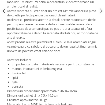
mobilierul mininatural pana la decoratiunile delicate,creand un
ambient cald si realist.
Acesta macheta nu este doar un proiect DIY relexant,ci si o piesa
de coletie perfecta pentru pasionatii de miniaturi.
Realizate cu precizie si atentie la detalii aceste casute sunt ideale
pentru persoanele pasionate de lucru manual deoarece ofera
posibilitatea de a construii pas cu pas propria casuta. Iti ofera
oportunitatea de a dezvolta si capata abilitati noi, iar tot odata de
a te si relaxa.
Acest produs nu este prefabricat ci trebuie sa il asamblati singur.
Asambleaza-o cu rabdare si bucura-te de un rezultat final -un mic
univers de poveste creat chiar de tine!
Acest set include:
un pachet cu toate materialele necesare pentru constructie
manual instructiuni in limba engleza
lumina led
lipici
rigla
penseta
Dimensiuni produs finit aproximativ : 20x16x16cm
Dimensiuni pachet :21 x 7.5 x 19.5 xm
Greutate aproximativ: 600 gr
Materiale : Lemn MDF, hartie,tesaturi,plexiglass