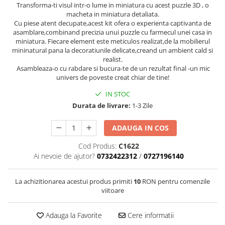
Transforma-ti visul intr-o lume in miniatura cu acest puzzle 3D , o
macheta in miniatura detaliata.
Cu piese atent decupate,acest kit ofera o experienta captivanta de
asamblare,combinand precizia unui puzzle cu farmecul unei casa in
miniatura. Fiecare element este meticulos realizat,de la mobilierul
mininatural pana la decoratiunile delicate,creand un ambient cald si
realist.
Asambleaza-o cu rabdare si bucura-te de un rezultat final -un mic
univers de poveste creat chiar de tine!
IN STOC
Durata de livrare:
1-3 Zile
ADAUGA IN COS
Cod Produs:
C1622
Ai nevoie de ajutor?
0732422312
/
0727196140
La achizitionarea acestui produs primiti
10
RON pentru comenzile
viitoare
Adauga la Favorite
Cere informatii