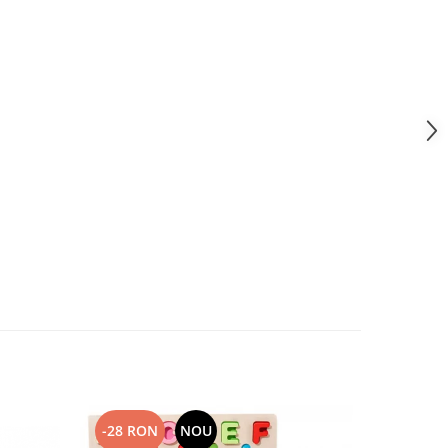
-28 RON
NOU