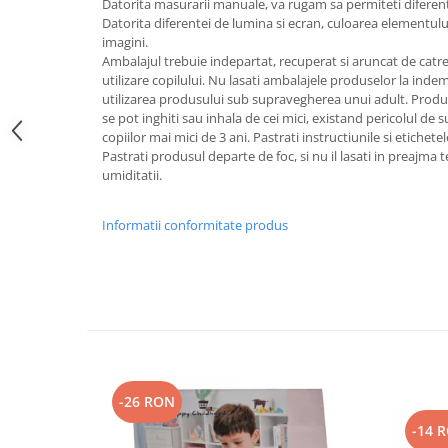
Datorita masurarii manuale, va rugam sa permiteti difere
Datorita diferentei de lumina si ecran, culoarea elementului
imagini.
Ambalajul trebuie indepartat, recuperat si aruncat de catre
utilizare copilului. Nu lasati ambalajele produselor la ind
utilizarea produsului sub supravegherea unui adult. Produ
se pot inghiti sau inhala de cei mici, existand pericolul de 
copiilor mai mici de 3 ani. Pastrati instructiunile si etichete
Pastrati produsul departe de foc, si nu il lasati in preajma t
umiditatii.
Informatii conformitate produs
-26 RON
-14 