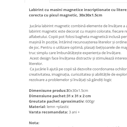
Labirint cu masini magnetice inscriptionate cu liter
corecta cu pixul magnetic, 30x30x1.5cm
Jucăria labirint magnetic combină elemente de învățare a alf
labirint magnetic este decorat cu mașini colorate, fiecare r
alfabetului. Copiii pot folosi bagheta magnetică inclusă pe
mașină în poziție, întărind recunoașterea literelor și ordin
de joc. Pentru o utilizare optimă, plasați bețișoarele de mag
truc simplu care îmbunătățește experiența de învățare.
Acest design face învățarea distractiv și stimulează interes
literelor.
Ca jucărie îi ajută pe copii să dezvolte coordonarea ochilor și
creativitatea, imaginația, curiozitatea și abilitățile de explora
rezolvare a problemelor și învățați să gândiți logic
Dimenisune produs:3
0x30x1.5cm
Dimensiune pachet:31 x 31 x 2 cm
Greutate pachet aproximativ:
600gr
Material:
lemn +plastic
Varsta recomandata:
3 ani +
Nota: