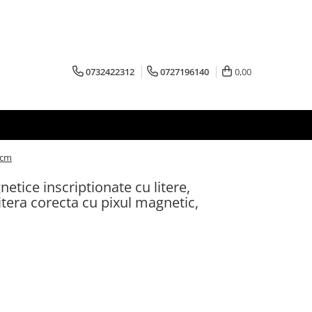
0732422312
0727196140
0,00
5cm
etice inscriptionate cu litere,
tera corecta cu pixul magnetic,