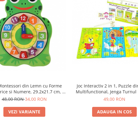
Montessori din Lemn cu Forme
Joc Interactiv 2 in 1, Puzzle 
ice si Numere, 29.2x21.7 cm, +
Multifunctional, Jenga Turnul 
3 Ani, Broasca/Bufnita
48,00 RON
34,00 RON
49,00 RON
VEZI VARIANTE
ADAUGA IN COS