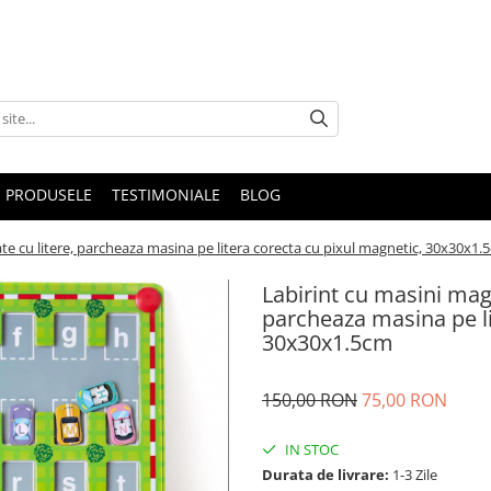
 PRODUSELE
TESTIMONIALE
BLOG
ate cu litere, parcheaza masina pe litera corecta cu pixul magnetic, 30x30x1.
Labirint cu masini magn
parcheaza masina pe li
30x30x1.5cm
150,00 RON
75,00 RON
IN STOC
Durata de livrare:
1-3 Zile