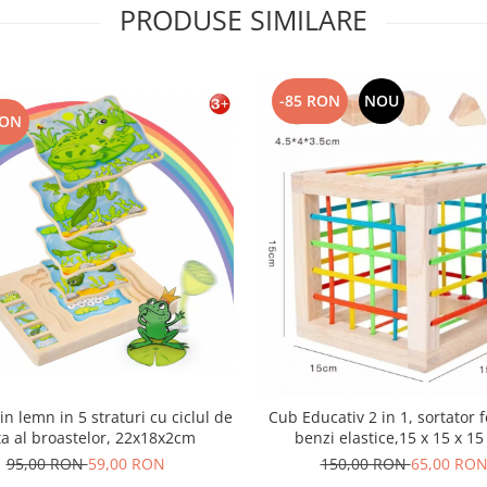
PRODUSE SIMILARE
-85 RON
NOU
RON
in lemn in 5 straturi cu ciclul de
Cub Educativ 2 in 1, sortator 
ta al broastelor, 22x18x2cm
benzi elastice,15 x 15 x 15
95,00 RON
59,00 RON
150,00 RON
65,00 RO