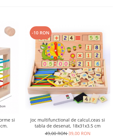
-10 RON
-18 RO
Joc multifunctional de calcul,ceas si
Puzzle te
forme si
tabla de desenat, 18x31x3.5 cm
 cm.
49,00 RON
39,00 RON
4
N