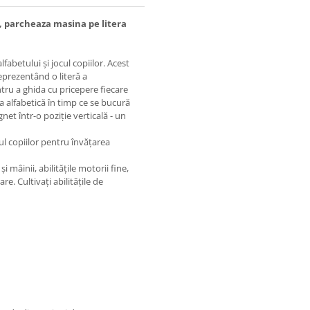
e, parcheaza masina pe litera
abetului și jocul copiilor. Acest
eprezentând o literă a
ntru a ghida cu pricepere fiecare
ea alfabetică în timp ce se bucură
net într-o poziție verticală - un
ul copiilor pentru învățarea
 mâinii, abilitățile motorii fine,
re. Cultivați abilitățile de