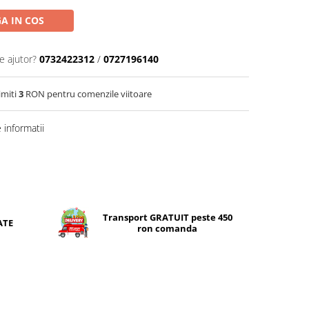
A IN COS
e ajutor?
0732422312
/
0727196140
imiti
3
RON pentru comenzile viitoare
informatii
Transport GRATUIT peste 450
ATE
ron comanda