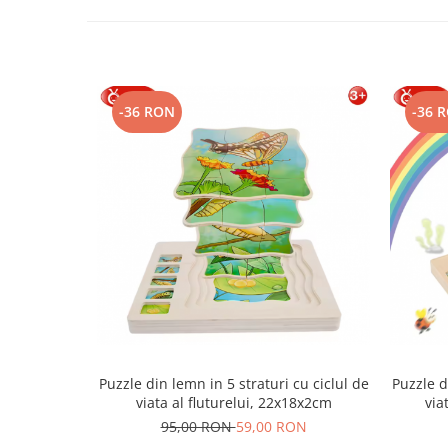
-36 RON
-36 
Puzzle din lemn in 5 straturi cu ciclul de
Puzzle d
viata al fluturelui, 22x18x2cm
via
95,00 RON
59,00 RON