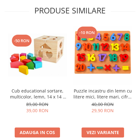
PRODUSE SIMILARE
-10 RON
-50 RON
Cub educational sortare,
Puzzle incastru din lemn cu
multicolor, lemn, 14 x 14 x
litere mici, litere mari, cifre,
12 cm, 13 piese
forme, cifre 1-20, 3D
89,00 RON
40,00 RON
39,00 RON
29,90 RON
ADAUGA IN COS
VEZI VARIANTE