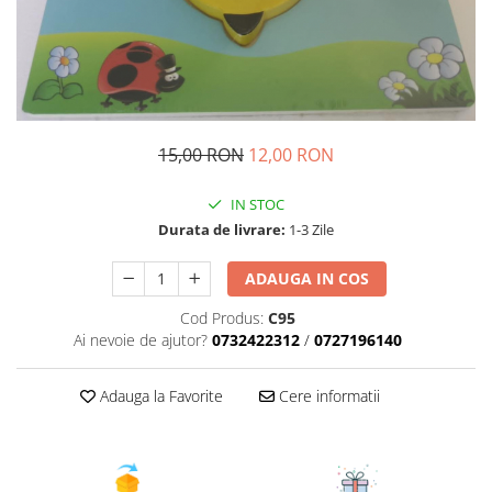
15,00 RON
12,00 RON
IN STOC
Durata de livrare:
1-3 Zile
ADAUGA IN COS
Cod Produs:
C95
Ai nevoie de ajutor?
0732422312
/
0727196140
Adauga la Favorite
Cere informatii