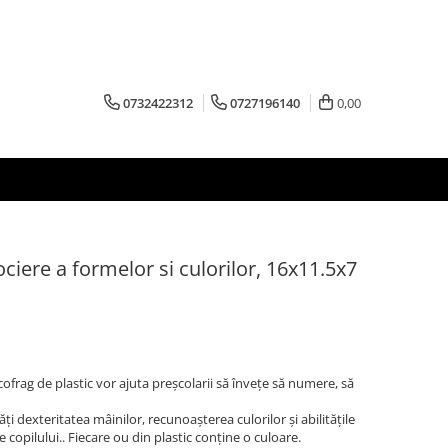
0732422312
0727196140
0,00
ociere a formelor si culorilor, 16x11.5x7
ofrag de plastic vor ajuta preșcolarii să învețe să numere, să
i dexteritatea mâinilor, recunoașterea culorilor și abilitățile
 copilului.. Fiecare ou din plastic conține o culoare.