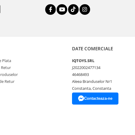
DATE COMERCIALE
 Plata
IQTOYS.SRL
e Retur
J2022002477134
Produselor
46468493
de Retur
Aleea Branduselor Nr1
Constanta, Constanta
Contacteaza-ne