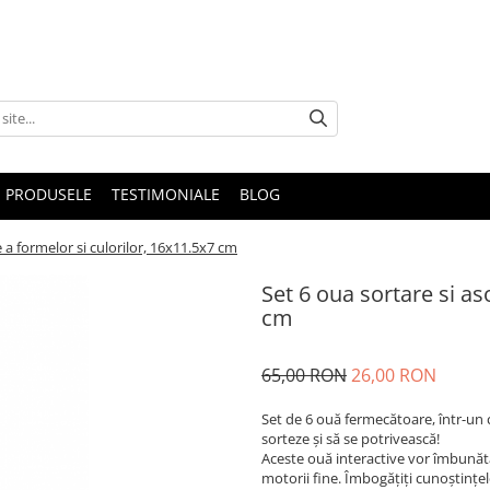
 PRODUSELE
TESTIMONIALE
BLOG
e a formelor si culorilor, 16x11.5x7 cm
Set 6 oua sortare si as
cm
65,00 RON
26,00 RON
Set de 6 ouă fermecătoare, într-un c
sorteze și să se potrivească!
Aceste ouă interactive vor îmbunătăț
motorii fine. Îmbogățiți cunoștințele