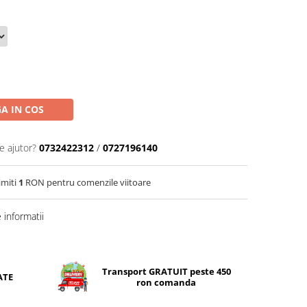
A IN COS
e ajutor?
0732422312
/
0727196140
imiti
1
RON pentru comenzile viitoare
informatii
Transport GRATUIT peste 450
ATE
ron comanda