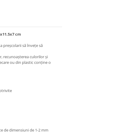
16x11.5x7 cm
a preșcolarii să învețe să
, recunoașterea culorilor și
Fiecare ou din plastic conține o
trivite
nte de dimensiuni de 1-2 mm