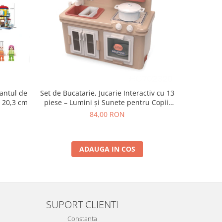
-64 RO
Set de Bucatarie, Jucarie Interactiv cu 13
rantul de
Aparat d
piese – Lumini și Sunete pentru Copii,
x 20,3 cm
Pisi
3ani+
Copii.Disp
84,00 RON
N
1
ADAUGA IN COS
SUPORT CLIENTI
Constanta