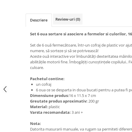
Review-uri
(0)
Descriere
Set 6 oua sortare si asociere a formelor si culorilor, 
Set de 6 ouă fermecătoare, într-un cofraj de plastic vor ajut
numere, să sorteze și să se potrivească!
Aceste ouă interactive vor îmbunătăți dexteritatea mâinilor
abilitățile motorii fine. Îmbogățiți cunoștințele copilului.. 
culoare.
Pachetul contine:
un cofraj
6 oua ce se desparta in doua bucati pentru a putea fi po
Dimensiune produs:
16 x 11.5 x 7 cm
Greutate produs aproximativ:
200 gr
Material:
plastic
Varsta recomandata:
3 ani +
Nota:
Datorita masurarii manuale, va rugam sa permiteti difere