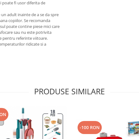
 poate fi usor diferita de
 un adult inainte de a se da spre
emana copiilor. Se recomanda
sul poate contine piese mici care
sufocare sau nu este potrivita
le pentru referinte viitoare.
emperaturilor ridicate si a
PRODUSE SIMILARE
RON
-100 RON