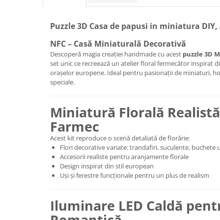
Puzzle 3D Casa de papusi in miniatura DIY, 
NFC – Casă Miniaturală Decorativă
Descoperă magia creației handmade cu acest
puzzle 3D M
set unic ce recreează un atelier floral fermecător inspirat d
orașelor europene. Ideal pentru pasionații de miniaturi, ho
speciale.
Miniatură Florală Realistă
Farmec
Acest kit reproduce o scenă detaliată de florărie:
Flori decorative variate: trandafiri, suculente, buchete 
Accesorii realiste pentru aranjamente florale
Design inspirat din stil european
Uși și ferestre funcționale pentru un plus de realism
Iluminare LED Caldă pent
Romantică