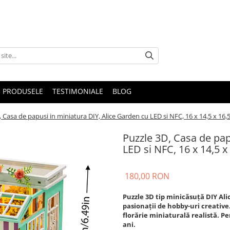
 PRODUSELE
TESTIMONIALE
BLOG
, Casa de papusi in miniatura DIY, Alice Garden cu LED si NFC, 16 x 14,5 x 16,
Puzzle 3D, Casa de pap
LED si NFC, 16 x 14,5 x
180,00 RON
Puzzle 3D tip minicăsuță DIY Ali
pasionații de hobby-uri creativ
florărie miniaturală realistă. 
ani.