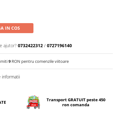
A IN COS
e ajutor?
0732422312
/
0727196140
imiti
9
RON pentru comenzile viitoare
informatii
Transport GRATUIT peste 450
ATE
ron comanda