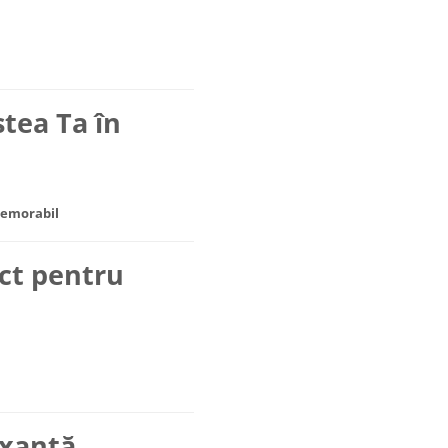
tea Ta în
memorabil
ct pentru
axantă