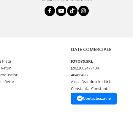
DATE COMERCIALE
 Plata
IQTOYS.SRL
e Retur
J2022002477134
Produselor
46468493
de Retur
Aleea Branduselor Nr1
Constanta, Constanta
Contacteaza-ne