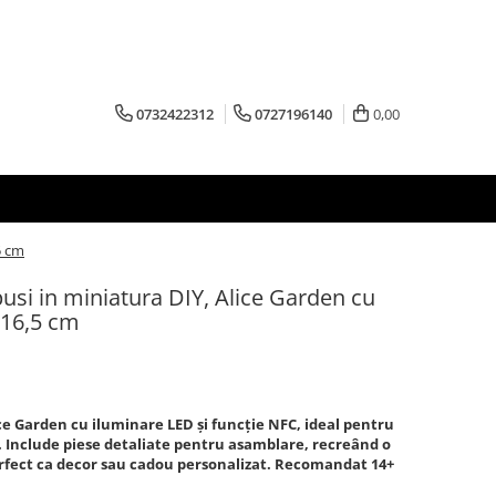
0732422312
0727196140
0,00
5 cm
usi in miniatura DIY, Alice Garden cu
 16,5 cm
ce Garden cu iluminare LED și funcție NFC, ideal pentru
e. Include piese detaliate pentru asamblare, recreând o
Perfect ca decor sau cadou personalizat. Recomandat 14+