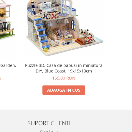
-11 RO
Puzzle 3D, Casa de papusi in miniatura
 Garden,
Puzzle 3D,
DIY, Blue Coast, 19x15x13cm
DIY
155,00 RON
N
20
ADAUGA IN COS
SUPORT CLIENTI
Constanta