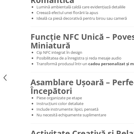
Lumină ambientală caldă care evidențiază detaliile
Creează efectul unei florării la apus
Ideală ca piesă decorativă pentru birou sau cameră
Funcție NFC Unică – Poves
Miniatură
Cip NFC integrat în design
Posibilitatea de a înregistra și reda mesaje audio
Transformă produsul într-un
cadou personalizat și 
Asamblare Ușoară – Perfe
Începători
Piese organizate pe etape
Instrucțiuni color detaliate
Include instrumente: lipici, pensetă
Nu necesită echipamente suplimentare
Activitate Creativă și Rel