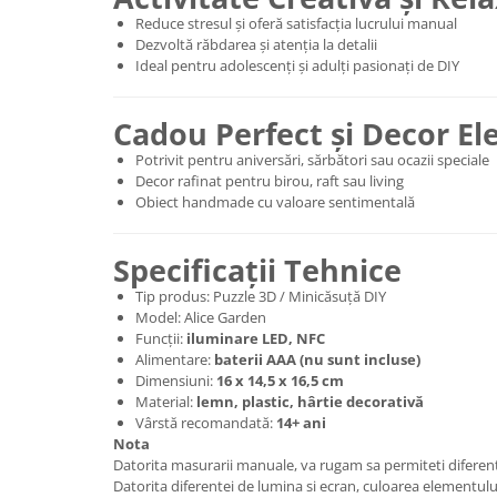
Reduce stresul și oferă satisfacția lucrului manual
Dezvoltă răbdarea și atenția la detalii
Ideal pentru adolescenți și adulți pasionați de DIY
Cadou Perfect și Decor El
Potrivit pentru aniversări, sărbători sau ocazii speciale
Decor rafinat pentru birou, raft sau living
Obiect handmade cu valoare sentimentală
Specificații Tehnice
Tip produs: Puzzle 3D / Minicăsuță DIY
Model: Alice Garden
Funcții:
iluminare LED, NFC
Alimentare:
baterii AAA (nu sunt incluse)
Dimensiuni:
16 x 14,5 x 16,5 cm
Material:
lemn, plastic, hârtie decorativă
Vârstă recomandată:
14+ ani
Nota
Datorita masurarii manuale, va rugam sa permiteti difere
Datorita diferentei de lumina si ecran, culoarea elementului