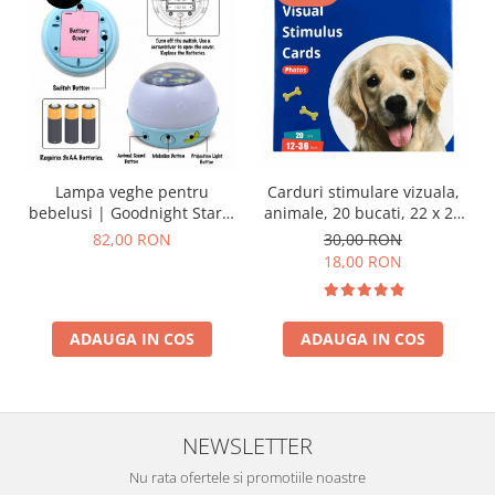
Lampa veghe pentru
Carduri stimulare vizuala,
bebelusi | Goodnight Starry
animale, 20 bucati, 22 x 22
Sky
cm, Onshine
82,00 RON
30,00 RON
18,00 RON
ADAUGA IN COS
ADAUGA IN COS
NEWSLETTER
Nu rata ofertele si promotiile noastre