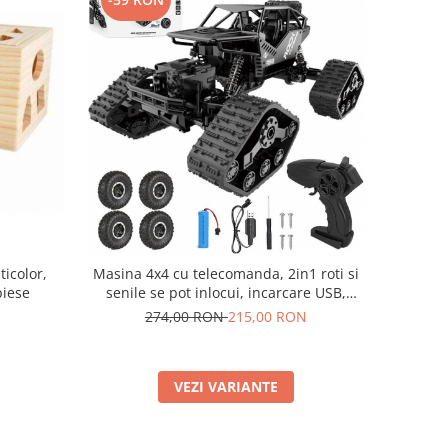
icolor,
Masina 4x4 cu telecomanda, 2in1 roti si
piese
senile se pot inlocui, incarcare USB,
acumulator inclus, 27x18x14cm
274,00 RON
215,00 RON
VEZI VARIANTE