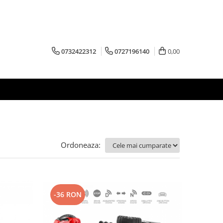
0732422312
0727196140
0,00
Ordoneaza:
-36 RON