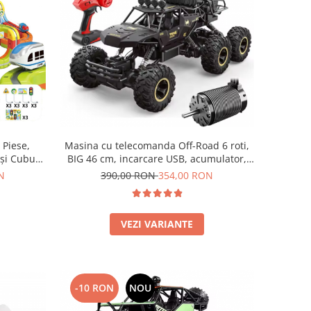
Masina cu telecomanda Off-Road 6 roti,
 Piese,
BIG 46 cm, incarcare USB, acumulator,
 și Cuburi
46x22x20cm
3-8 ani
390,00 RON
354,00 RON
N
VEZI VARIANTE
-10 RON
NOU