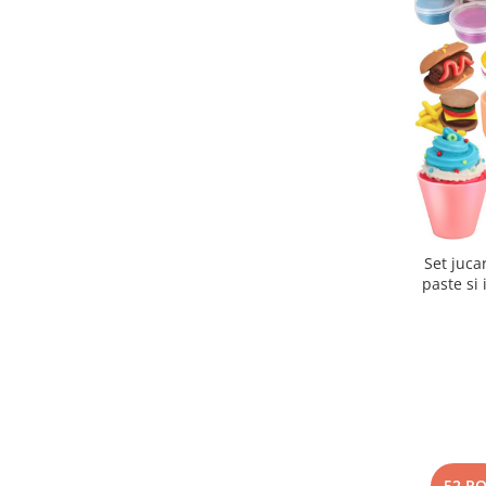
Set juca
paste si 
de alua
-52 R