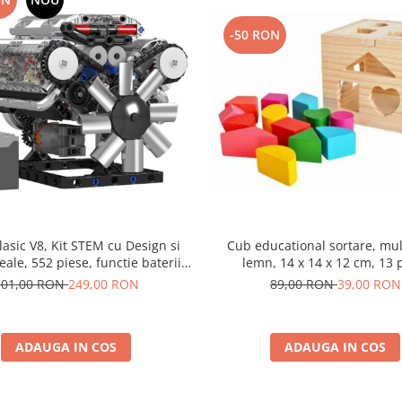
-50 RON
it STEM cu Design si
Cub educational sortare, mult
eale, 552 piese, functie baterii,
lemn, 14 x 14 x 12 cm, 13 
Ideal pentru adulti si Copii + 14 ani
301,00 RON
249,00 RON
89,00 RON
39,00 RON
ADAUGA IN COS
ADAUGA IN COS