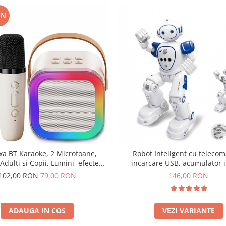
ON
xa BT Karaoke, 2 Microfoane,
Robot Inteligent cu teleco
Adulti si Copii, Lumini, efecte
incarcare USB, acumulator i
vocale
26.5x8x16 cm, Alb Albas
102,00 RON
79,00 RON
146,00 RON
ADAUGA IN COS
VEZI VARIANTE