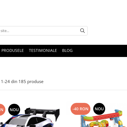
 PRODUSELE
TESTIMONIALE
BLOG
1-
24
din
185
produse
-40 RON
NOU
ON
NOU