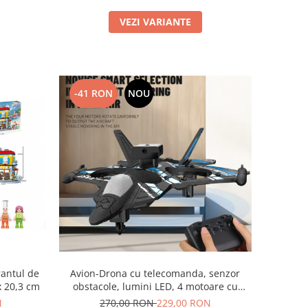
VEZI VARIANTE
-41 RON
NOU
rantul de
Avion-Drona cu telecomanda, senzor
x 20,3 cm
obstacole, lumini LED, 4 motoare cu
electrice, incarcare USB, acumulator
N
270,00 RON
229,00 RON