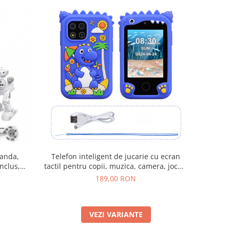
Telefon inteligent de jucarie cu ecran
manda,
tactil pentru copii, muzica, camera, jocuri
nclus,
și functii educationale, 3 + ani
tru, + 8 Ani
189,00 RON
VEZI VARIANTE