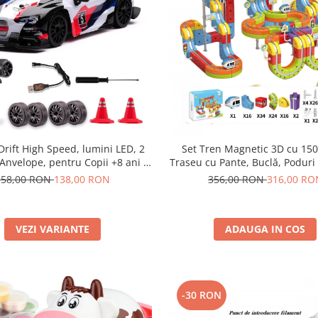
rift High Speed, lumini LED, 2
Set Tren Magnetic 3D cu 150
 Anvelope, pentru Copii +8 ani si
Traseu cu Pante, Buclă, Poduri
, acumulator inclus 26x13x12cm
Colorate, Jucarie Educativa, 
158,00 RON
138,00 RON
356,00 RON
316,00 RO
VEZI VARIANTE
ADAUGA IN COS
-30 RON