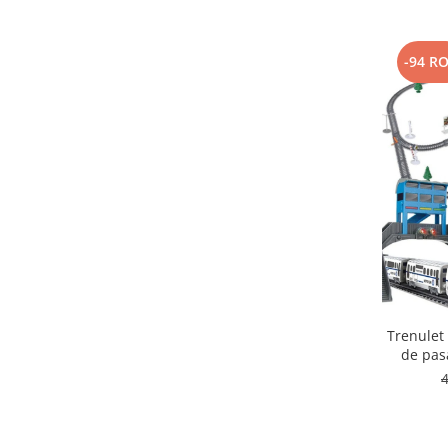
-94 R
Trenulet 
de pasa
efec