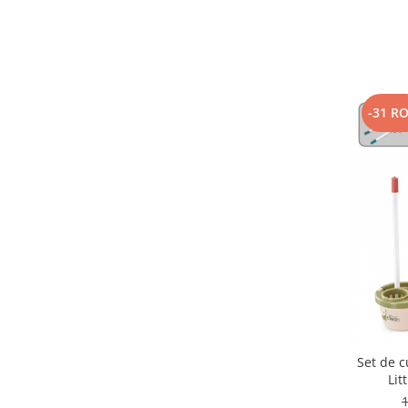
-31 R
Set de c
Lit