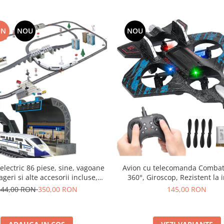
ON
NOU
NOU
electric 86 piese, sine, vagoane
Avion cu telecomanda Combat 
geri si alte accesorii incluse,
360°, Giroscop, Rezistent la 
te luminoase, 170x98,5 cm
Lumini LED, 28x22cm
444,00 RON
350,00 RON
145,00 RON