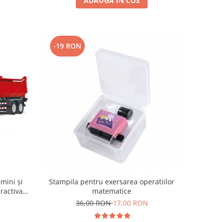
ADAUGA IN COS
-19 RON
mini și
Stampila pentru exersarea operatiilor
eractiva
matematice
ni+
36,00 RON
17,00 RON