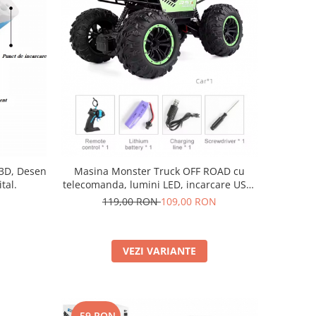
Masina Monster Truck OFF ROAD cu
 3D, Desen
telecomanda, lumini LED, incarcare USB,
tal.
acumulator inclus 20.5x14x12.5cm
119,00 RON
109,00 RON
VEZI VARIANTE
-59 RON