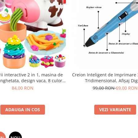
rii interactive 2 in 1, masina de
Creion Inteligent de Imprimare
inghetata, design vaca, 8 culori
Tridimensional, Afișaj Digi
t non-toxic, accesorii incluse
84,00 RON
99,00 RON
69,00 RON
ADAUGA IN COS
VEZI VARIANTE
ON
NOU