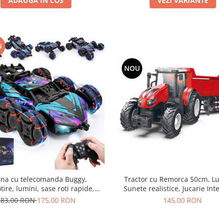
ADAUGA IN COS
VEZI VARIANTE
N
NOU
Tractor cu Remorca 50cm, Lu
na cu telecomanda Buggy,
Sunete realistice, Jucarie Int
tire, lumini, sase roti rapide,
pentru Micii Fermieri, 3a
are fum(aburi), incarcare USB,
145,00 RON
183,00 RON
175,00 RON
acumulator