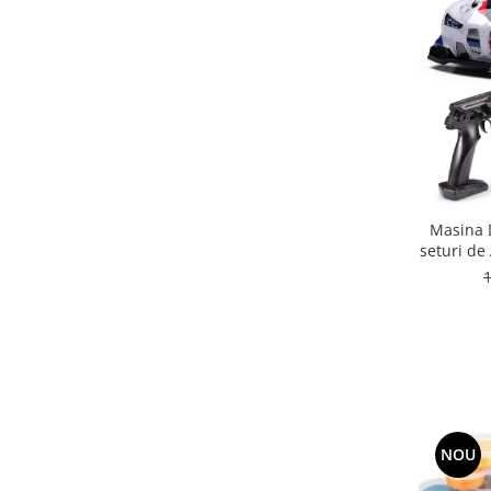
Masina D
seturi de
Adulti 
NOU