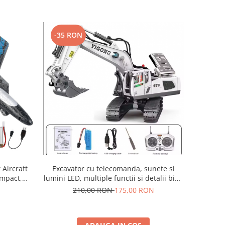
-35 RON
Aircraft
Excavator cu telecomanda, sunete si
impact,
lumini LED, multiple functii si detalii bine
definite, incarcare USB, acumulator
210,00 RON
175,00 RON
inclus. 28x10.5x28cm