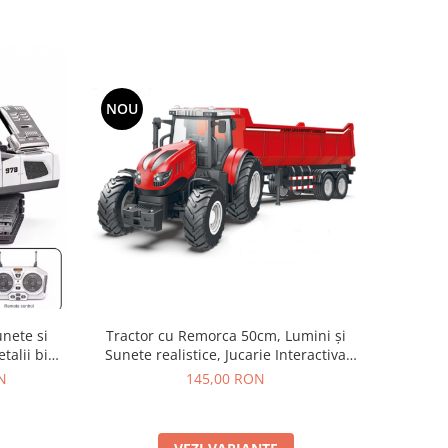
NOU
Tractor cu Remorca 50cm, Lumini și
nete si
Sunete realistice, Jucarie Interactiva
etalii bine
pentru Micii Fermieri, 3ani+
mulator
145,00 RON
N