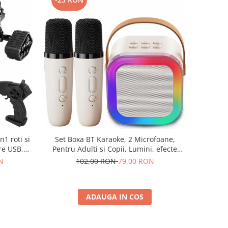
1 roti si
Set Boxa BT Karaoke, 2 Microfoane,
are USB,
Pentru Adulti si Copii, Lumini, efecte
x14cm
vocale
N
102,00 RON
79,00 RON
ADAUGA IN COS