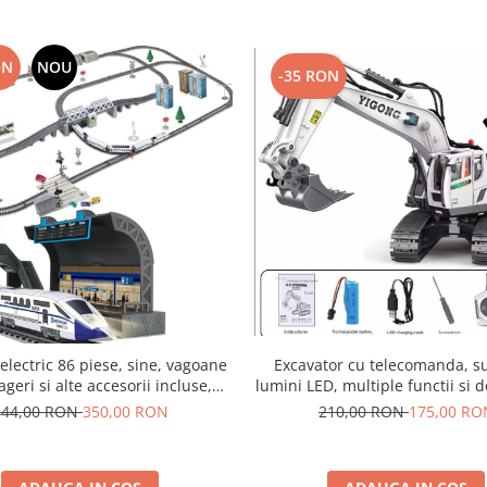
ON
NOU
-35 RON
electric 86 piese, sine, vagoane
Excavator cu telecomanda, su
geri si alte accesorii incluse,
lumini LED, multiple functii si d
te luminoase, 170x98,5 cm
definite, incarcare USB, acu
444,00 RON
350,00 RON
210,00 RON
175,00 RO
inclus. 28x10.5x28cm