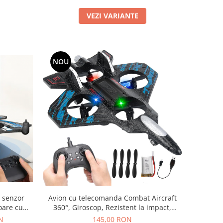
VEZI VARIANTE
NOU
 senzor
Avion cu telecomanda Combat Aircraft
oare cu
360°, Giroscop, Rezistent la impact,
umulator
Lumini LED, 28x22cm
N
145,00 RON