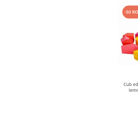
-50 R
Cub ed
lemn