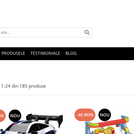
 PRODUSELE
TESTIMONIALE
BLOG
1-
24
din
185
produse
-40 RON
NOU
ON
NOU