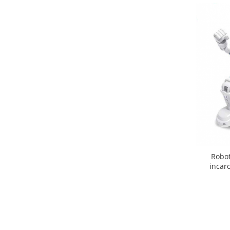
Robot
incar