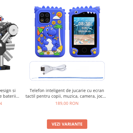
Telefon inteligent de jucarie cu ecran
e baterii,
tactil pentru copii, muzica, camera, jocuri
 si Copii + 14 ani
și functii educationale, 3 + ani
N
189,00 RON
VEZI VARIANTE