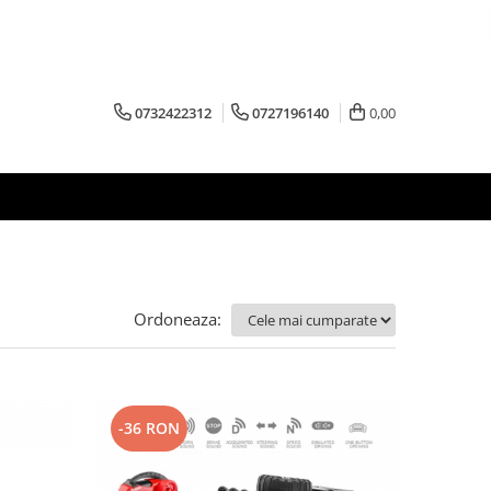
0732422312
0727196140
0,00
Ordoneaza:
-36 RON