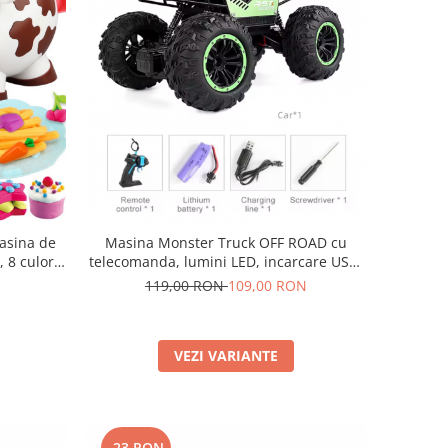
Masina Monster Truck OFF ROAD cu
masina de
telecomanda, lumini LED, incarcare USB,
, 8 culori
acumulator inclus 20.5x14x12.5cm
 incluse
119,00 RON
109,00 RON
VEZI VARIANTE
-23 RON