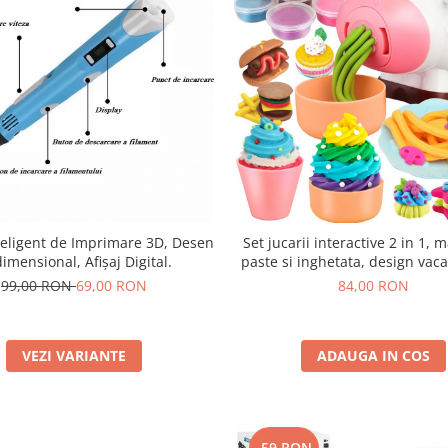
teligent de Imprimare 3D, Desen
Set jucarii interactive 2 in 1, 
dimensional, Afișaj Digital.
paste si inghetata, design vaca
de aluat non-toxic, accesorii
99,00 RON
69,00 RON
84,00 RON
VEZI VARIANTE
ADAUGA IN COS
-59 RON