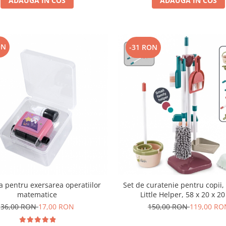
ADAUGA IN COS
ADAUGA IN COS
ON
-31 RON
a pentru exersarea operatiilor
Set de curatenie pentru copii,
matematice
Little Helper, 58 x 20 x 2
36,00 RON
17,00 RON
150,00 RON
119,00 RO