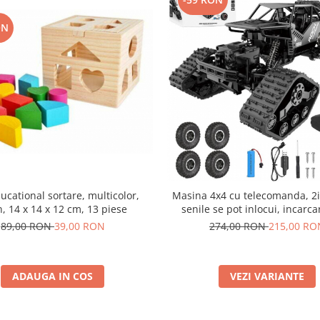
ON
ucational sortare, multicolor,
Masina 4x4 cu telecomanda, 2in
, 14 x 14 x 12 cm, 13 piese
senile se pot inlocui, incarc
acumulator inclus, 27x18
89,00 RON
39,00 RON
274,00 RON
215,00 RO
ADAUGA IN COS
VEZI VARIANTE