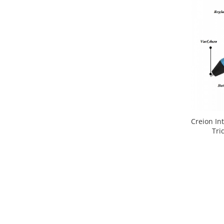
Creion In
Tri