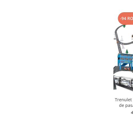
-94 R
Trenulet 
de pasa
efec