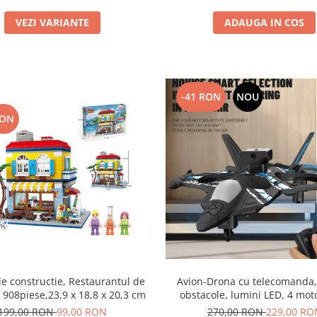
VEZI VARIANTE
ADAUGA IN COS
-41 RON
NOU
RON
de constructie, Restaurantul de
Avion-Drona cu telecomanda,
, 908piese,23,9 x 18,8 x 20,3 cm
obstacole, lumini LED, 4 mot
electrice, incarcare USB, ac
199,00 RON
99,00 RON
270,00 RON
229,00 RO