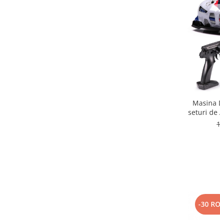
Masina D
seturi de
Adulti 
-30 R