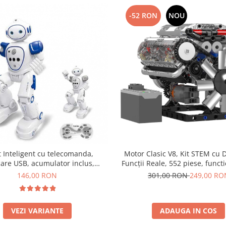
-52 RON
NOU
Motor Clasic V8, Kit STEM cu Design si
 Inteligent cu telecomanda,
Funcții Reale, 552 piese, functi
care USB, acumulator inclus,
Ideal pentru adulti
26.5x8x16 cm, Alb Albastru, + 8 Ani
301,00 RON
249,00 RO
146,00 RON
ADAUGA IN COS
VEZI VARIANTE