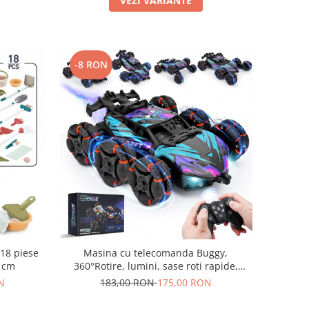
VEZI VARIANTE
-8 RON
 18 piese
Masina cu telecomanda Buggy,
0 cm
360°Rotire, lumini, sase roti rapide,
pulverizare fum(aburi), incarcare USB,
N
183,00 RON
175,00 RON
acumulator