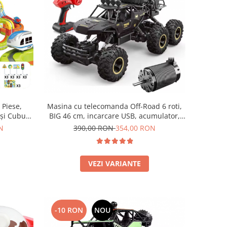
Masina cu telecomanda Off-Road 6 roti,
 Piese,
BIG 46 cm, incarcare USB, acumulator,
 și Cuburi
46x22x20cm
3-8 ani
390,00 RON
354,00 RON
N
VEZI VARIANTE
-10 RON
NOU