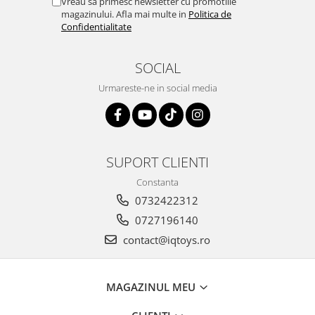
Vreau sa primesc newsletter cu promotiile
magazinului. Afla mai multe in
Politica de
Confidentialitate
SOCIAL
Urmareste-ne in social media
SUPORT CLIENTI
Constanta
0732422312
0727196140
contact@iqtoys.ro
MAGAZINUL MEU